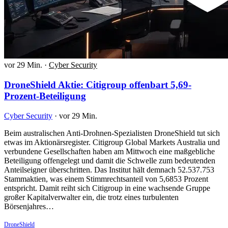
vor 29 Min.
·
Cyber Security
DroneShield Aktie: Citigroup offenbart 5,69-
Prozent-Beteiligung
Cyber Security
·
vor 29 Min.
Beim australischen Anti-Drohnen-Spezialisten DroneShield tut sich
etwas im Aktionärsregister. Citigroup Global Markets Australia und
verbundene Gesellschaften haben am Mittwoch eine maßgebliche
Beteiligung offengelegt und damit die Schwelle zum bedeutenden
Anteilseigner überschritten. Das Institut hält demnach 52.537.753
Stammaktien, was einem Stimmrechtsanteil von 5,6853 Prozent
entspricht. Damit reiht sich Citigroup in eine wachsende Gruppe
großer Kapitalverwalter ein, die trotz eines turbulenten
Börsenjahres…
DroneShield