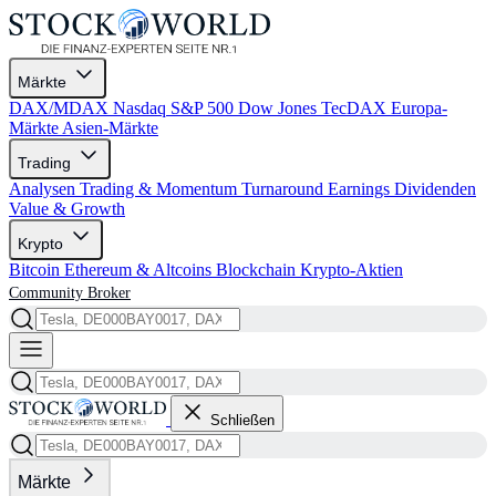
Märkte
DAX/MDAX
Nasdaq
S&P 500
Dow Jones
TecDAX
Europa-
Märkte
Asien-Märkte
Trading
Analysen
Trading & Momentum
Turnaround
Earnings
Dividenden
Value & Growth
Krypto
Bitcoin
Ethereum & Altcoins
Blockchain
Krypto-Aktien
Community
Broker
Schließen
Märkte