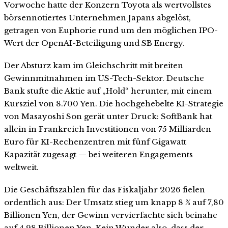
Vorwoche hatte der Konzern Toyota als wertvollstes
börsennotiertes Unternehmen Japans abgelöst,
getragen von Euphorie rund um den möglichen IPO-
Wert der OpenAI-Beteiligung und SB Energy.
Der Absturz kam im Gleichschritt mit breiten
Gewinnmitnahmen im US-Tech-Sektor. Deutsche
Bank stufte die Aktie auf „Hold“ herunter, mit einem
Kursziel von 8.700 Yen. Die hochgehebelte KI-Strategie
von Masayoshi Son gerät unter Druck: SoftBank hat
allein in Frankreich Investitionen von 75 Milliarden
Euro für KI-Rechenzentren mit fünf Gigawatt
Kapazität zugesagt — bei weiteren Engagements
weltweit.
Die Geschäftszahlen für das Fiskaljahr 2026 fielen
ordentlich aus: Der Umsatz stieg um knapp 8 % auf 7,80
Billionen Yen, der Gewinn vervierfachte sich beinahe
auf 4,98 Billionen Yen. Kein Wunder also, dass der