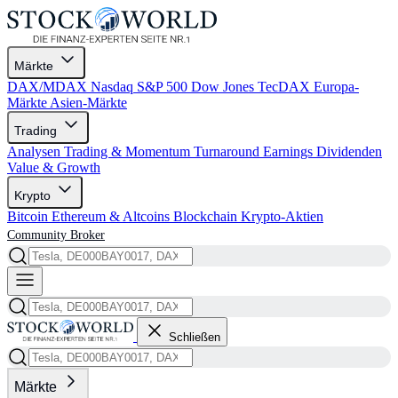
Märkte
DAX/MDAX
Nasdaq
S&P 500
Dow Jones
TecDAX
Europa-
Märkte
Asien-Märkte
Trading
Analysen
Trading & Momentum
Turnaround
Earnings
Dividenden
Value & Growth
Krypto
Bitcoin
Ethereum & Altcoins
Blockchain
Krypto-Aktien
Community
Broker
Schließen
Märkte