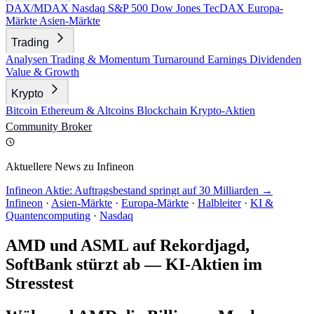
DAX/MDAX
Nasdaq
S&P 500
Dow Jones
TecDAX
Europa-
Märkte
Asien-Märkte
Trading
Analysen
Trading & Momentum
Turnaround
Earnings
Dividenden
Value & Growth
Krypto
Bitcoin
Ethereum & Altcoins
Blockchain
Krypto-Aktien
Community
Broker
Aktuellere News zu Infineon
Infineon Aktie: Auftragsbestand springt auf 30 Milliarden →
Infineon
·
Asien-Märkte
·
Europa-Märkte
·
Halbleiter
·
KI &
Quantencomputing
·
Nasdaq
AMD und ASML auf Rekordjagd,
SoftBank stürzt ab — KI-Aktien im
Stresstest