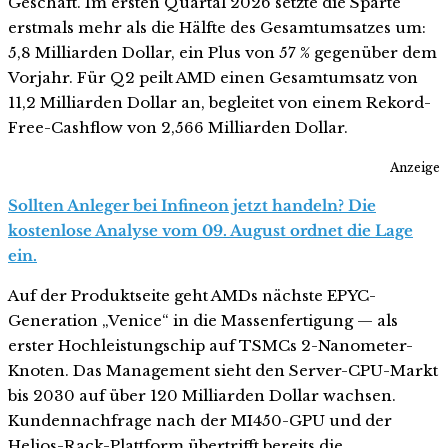
Geschäft. Im ersten Quartal 2026 setzte die Sparte
erstmals mehr als die Hälfte des Gesamtumsatzes um:
5,8 Milliarden Dollar, ein Plus von 57 % gegenüber dem
Vorjahr. Für Q2 peilt AMD einen Gesamtumsatz von
11,2 Milliarden Dollar an, begleitet von einem Rekord-
Free-Cashflow von 2,566 Milliarden Dollar.
Anzeige
Sollten Anleger bei Infineon jetzt handeln? Die
kostenlose Analyse vom 09. August ordnet die Lage
ein.
Auf der Produktseite geht AMDs nächste EPYC-
Generation „Venice“ in die Massenfertigung — als
erster Hochleistungschip auf TSMCs 2-Nanometer-
Knoten. Das Management sieht den Server-CPU-Markt
bis 2030 auf über 120 Milliarden Dollar wachsen.
Kundennachfrage nach der MI450-GPU und der
Helios-Rack-Plattform übertrifft bereits die