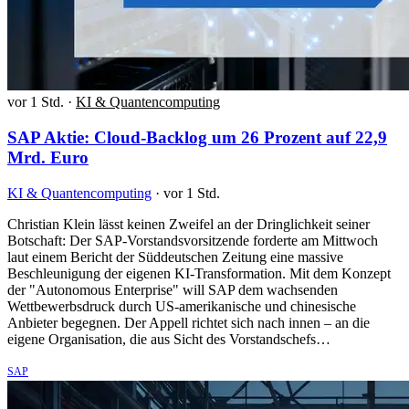
vor 1 Std.
·
KI & Quantencomputing
SAP Aktie: Cloud-Backlog um 26 Prozent auf 22,9
Mrd. Euro
KI & Quantencomputing
·
vor 1 Std.
Christian Klein lässt keinen Zweifel an der Dringlichkeit seiner
Botschaft: Der SAP-Vorstandsvorsitzende forderte am Mittwoch
laut einem Bericht der Süddeutschen Zeitung eine massive
Beschleunigung der eigenen KI-Transformation. Mit dem Konzept
der "Autonomous Enterprise" will SAP dem wachsenden
Wettbewerbsdruck durch US-amerikanische und chinesische
Anbieter begegnen. Der Appell richtet sich nach innen – an die
eigene Organisation, die aus Sicht des Vorstandschefs…
SAP