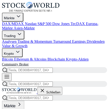
Märkte
DAX/MDAX
Nasdaq
S&P 500
Dow Jones
TecDAX
Europa-
Märkte
Asien-Märkte
Trading
Analysen
Trading & Momentum
Turnaround
Earnings
Dividenden
Value & Growth
Krypto
Bitcoin
Ethereum & Altcoins
Blockchain
Krypto-Aktien
Community
Broker
Schließen
Märkte