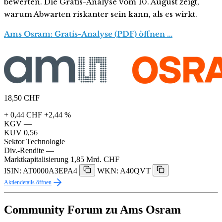
bewerten. Die Gratis-Analyse vom 10. August zeigt,
warum Abwarten riskanter sein kann, als es wirkt.
Ams Osram: Gratis-Analyse (PDF) öffnen …
18,50
CHF
+ 0,44 CHF
+2,44 %
KGV
—
KUV
0,56
Sektor
Technologie
Div.-Rendite
—
Marktkapitalisierung
1,85 Mrd. CHF
ISIN: AT0000A3EPA4
WKN: A40QVT
Aktiendetails öffnen
Community Forum zu Ams Osram