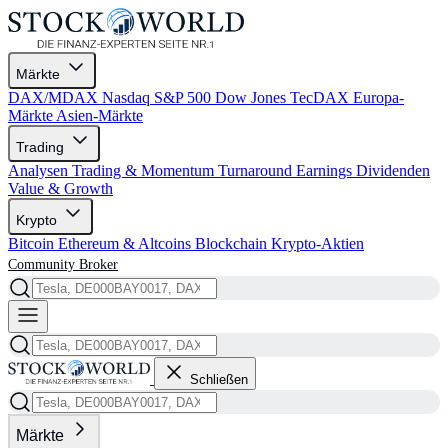
Märkte
DAX/MDAX
Nasdaq
S&P 500
Dow Jones
TecDAX
Europa-
Märkte
Asien-Märkte
Trading
Analysen
Trading & Momentum
Turnaround
Earnings
Dividenden
Value & Growth
Krypto
Bitcoin
Ethereum & Altcoins
Blockchain
Krypto-Aktien
Community
Broker
Schließen
Märkte