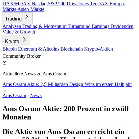
DAX/MDAX
Nasdaq
S&P 500
Dow Jones
TecDAX
Europa-
Märkte
Asien-Märkte
Trading
Analysen
Trading & Momentum
Turnaround
Earnings
Dividenden
Value & Growth
Krypto
Bitcoin
Ethereum & Altcoins
Blockchain
Krypto-Aktien
Community
Broker
Aktuellere News zu Ams Osram
Ams Osram Aktie: 2,5 Milliarden Design-Wins im ersten Halbjahr
→
Ams Osram
·
News
Ams Osram Aktie: 200 Prozent in zwölf
Monaten
Die Aktie von Ams Osram erreicht ein