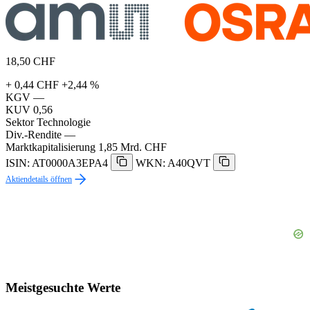
18,50
CHF
+ 0,44 CHF
+2,44 %
KGV
—
KUV
0,56
Sektor
Technologie
Div.-Rendite
—
Marktkapitalisierung
1,85 Mrd. CHF
ISIN: AT0000A3EPA4
WKN: A40QVT
Aktiendetails öffnen
Meistgesuchte Werte