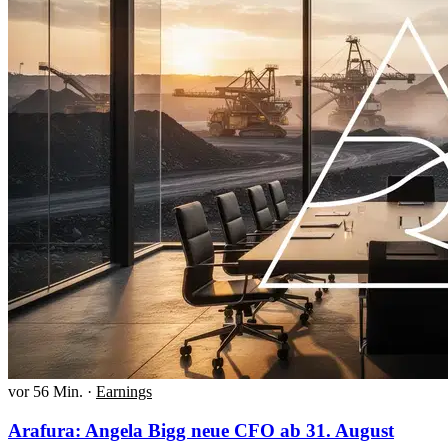
vor 56 Min.
·
Earnings
Arafura: Angela Bigg neue CFO ab 31. August