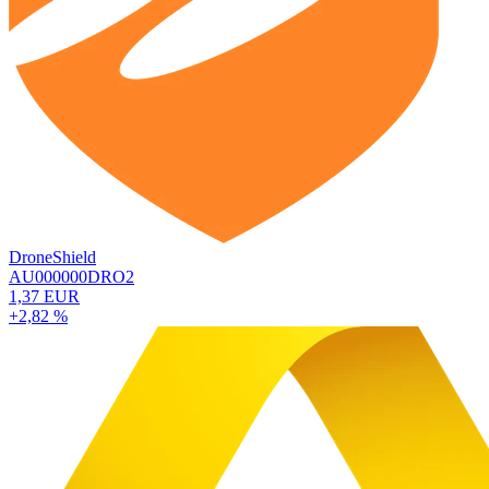
DroneShield
AU000000DRO2
1,37 EUR
+2,82 %