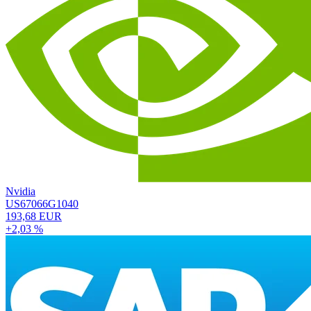
Nvidia
US67066G1040
193,68 EUR
+2,03 %