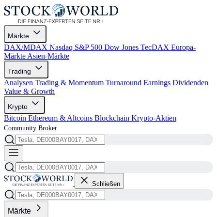
Märkte
DAX/MDAX
Nasdaq
S&P 500
Dow Jones
TecDAX
Europa-
Märkte
Asien-Märkte
Trading
Analysen
Trading & Momentum
Turnaround
Earnings
Dividenden
Value & Growth
Krypto
Bitcoin
Ethereum & Altcoins
Blockchain
Krypto-Aktien
Community
Broker
Schließen
Märkte