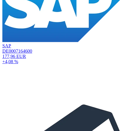
SAP
DE0007164600
177,96 EUR
+4,08 %