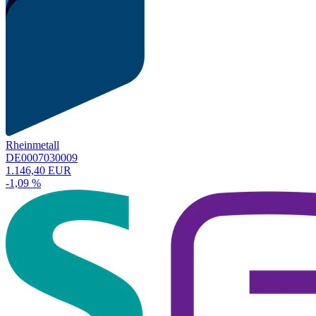
Rheinmetall
DE0007030009
1.146,40 EUR
-1,09 %