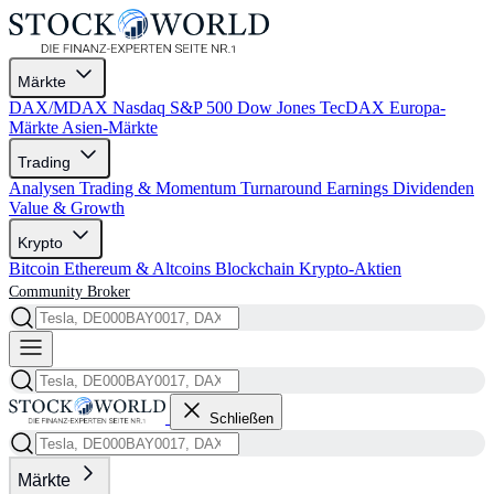
Märkte
DAX/MDAX
Nasdaq
S&P 500
Dow Jones
TecDAX
Europa-
Märkte
Asien-Märkte
Trading
Analysen
Trading & Momentum
Turnaround
Earnings
Dividenden
Value & Growth
Krypto
Bitcoin
Ethereum & Altcoins
Blockchain
Krypto-Aktien
Community
Broker
Schließen
Märkte