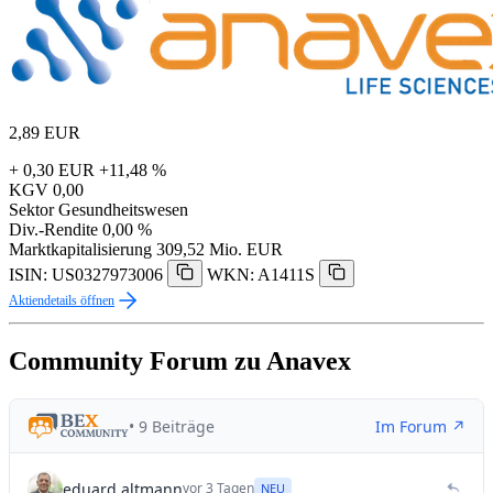
2,89
EUR
+ 0,30 EUR
+11,48 %
KGV
0,00
Sektor
Gesundheitswesen
Div.-Rendite
0,00 %
Marktkapitalisierung
309,52 Mio. EUR
ISIN: US0327973006
WKN: A1411S
Aktiendetails öffnen
Community Forum zu Anavex