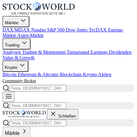
Märkte
DAX/MDAX
Nasdaq
S&P 500
Dow Jones
TecDAX
Europa-
Märkte
Asien-Märkte
Trading
Analysen
Trading & Momentum
Turnaround
Earnings
Dividenden
Value & Growth
Krypto
Bitcoin
Ethereum & Altcoins
Blockchain
Krypto-Aktien
Community
Broker
Schließen
Märkte