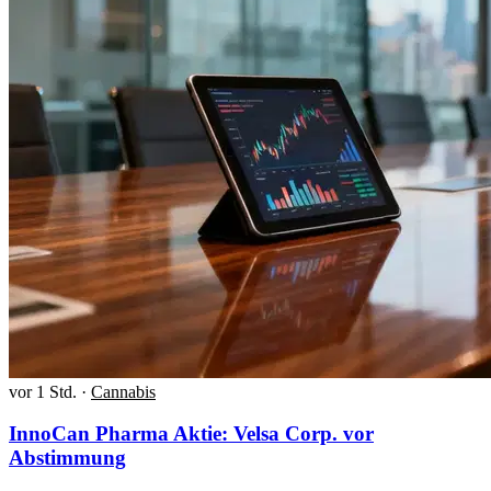
vor 1 Std.
·
Cannabis
InnoCan Pharma Aktie: Velsa Corp. vor
Abstimmung