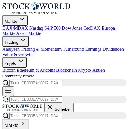
Märkte
DAX/MDAX
Nasdaq
S&P 500
Dow Jones
TecDAX
Europa-
Märkte
Asien-Märkte
Trading
Analysen
Trading & Momentum
Turnaround
Earnings
Dividenden
Value & Growth
Krypto
Bitcoin
Ethereum & Altcoins
Blockchain
Krypto-Aktien
Community
Broker
Schließen
Märkte