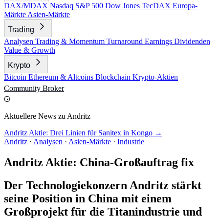
DAX/MDAX
Nasdaq
S&P 500
Dow Jones
TecDAX
Europa-
Märkte
Asien-Märkte
Trading
Analysen
Trading & Momentum
Turnaround
Earnings
Dividenden
Value & Growth
Krypto
Bitcoin
Ethereum & Altcoins
Blockchain
Krypto-Aktien
Community
Broker
Aktuellere News zu Andritz
Andritz Aktie: Drei Linien für Sanitex in Kongo →
Andritz
·
Analysen
·
Asien-Märkte
·
Industrie
Andritz Aktie: China-Großauftrag fix
Der Technologiekonzern Andritz stärkt
seine Position in China mit einem
Großprojekt für die Titanindustrie und