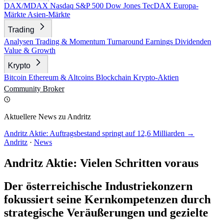
DAX/MDAX
Nasdaq
S&P 500
Dow Jones
TecDAX
Europa-
Märkte
Asien-Märkte
Trading
Analysen
Trading & Momentum
Turnaround
Earnings
Dividenden
Value & Growth
Krypto
Bitcoin
Ethereum & Altcoins
Blockchain
Krypto-Aktien
Community
Broker
Aktuellere News zu Andritz
Andritz Aktie: Auftragsbestand springt auf 12,6 Milliarden →
Andritz
·
News
Andritz Aktie: Vielen Schritten voraus
Der österreichische Industriekonzern
fokussiert seine Kernkompetenzen durch
strategische Veräußerungen und gezielte