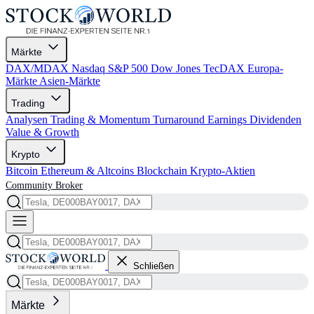
Märkte
DAX/MDAX
Nasdaq
S&P 500
Dow Jones
TecDAX
Europa-
Märkte
Asien-Märkte
Trading
Analysen
Trading & Momentum
Turnaround
Earnings
Dividenden
Value & Growth
Krypto
Bitcoin
Ethereum & Altcoins
Blockchain
Krypto-Aktien
Community
Broker
Schließen
Märkte