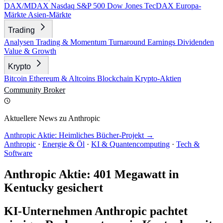
DAX/MDAX
Nasdaq
S&P 500
Dow Jones
TecDAX
Europa-
Märkte
Asien-Märkte
Trading
Analysen
Trading & Momentum
Turnaround
Earnings
Dividenden
Value & Growth
Krypto
Bitcoin
Ethereum & Altcoins
Blockchain
Krypto-Aktien
Community
Broker
Aktuellere News zu Anthropic
Anthropic Aktie: Heimliches Bücher-Projekt →
Anthropic
·
Energie & Öl
·
KI & Quantencomputing
·
Tech &
Software
Anthropic Aktie: 401 Megawatt in
Kentucky gesichert
KI-Unternehmen Anthropic pachtet