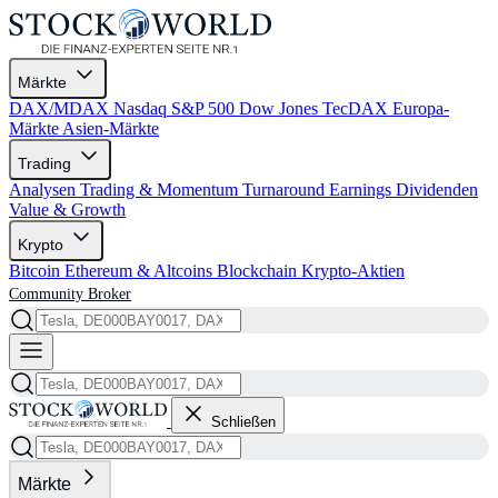
Märkte
DAX/MDAX
Nasdaq
S&P 500
Dow Jones
TecDAX
Europa-
Märkte
Asien-Märkte
Trading
Analysen
Trading & Momentum
Turnaround
Earnings
Dividenden
Value & Growth
Krypto
Bitcoin
Ethereum & Altcoins
Blockchain
Krypto-Aktien
Community
Broker
Schließen
Märkte