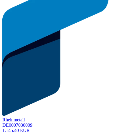
Rheinmetall
DE0007030009
1.145,40 EUR