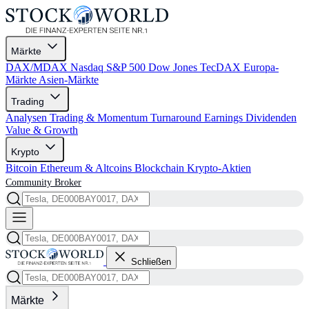
Märkte
DAX/MDAX
Nasdaq
S&P 500
Dow Jones
TecDAX
Europa-
Märkte
Asien-Märkte
Trading
Analysen
Trading & Momentum
Turnaround
Earnings
Dividenden
Value & Growth
Krypto
Bitcoin
Ethereum & Altcoins
Blockchain
Krypto-Aktien
Community
Broker
Schließen
Märkte