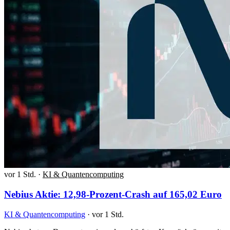
vor 1 Std.
·
KI & Quantencomputing
Nebius Aktie: 12,98-Prozent-Crash auf 165,02 Euro
KI & Quantencomputing
·
vor 1 Std.