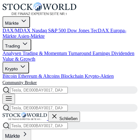
Märkte
DAX/MDAX
Nasdaq
S&P 500
Dow Jones
TecDAX
Europa-
Märkte
Asien-Märkte
Trading
Analysen
Trading & Momentum
Turnaround
Earnings
Dividenden
Value & Growth
Krypto
Bitcoin
Ethereum & Altcoins
Blockchain
Krypto-Aktien
Community
Broker
Schließen
Märkte