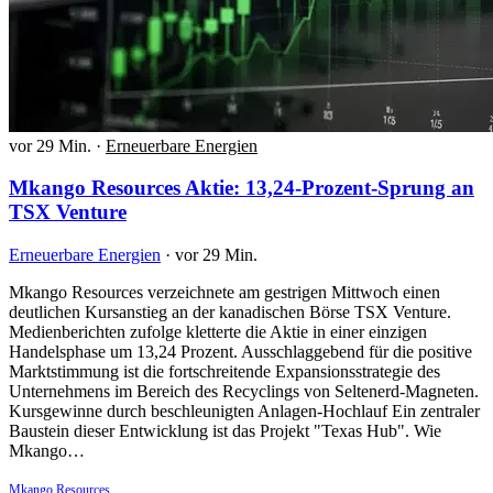
vor 29 Min.
·
Erneuerbare Energien
Mkango Resources Aktie: 13,24-Prozent-Sprung an
TSX Venture
Erneuerbare Energien
·
vor 29 Min.
Mkango Resources verzeichnete am gestrigen Mittwoch einen
deutlichen Kursanstieg an der kanadischen Börse TSX Venture.
Medienberichten zufolge kletterte die Aktie in einer einzigen
Handelsphase um 13,24 Prozent. Ausschlaggebend für die positive
Marktstimmung ist die fortschreitende Expansionsstrategie des
Unternehmens im Bereich des Recyclings von Seltenerd-Magneten.
Kursgewinne durch beschleunigten Anlagen-Hochlauf Ein zentraler
Baustein dieser Entwicklung ist das Projekt "Texas Hub". Wie
Mkango…
Mkango Resources