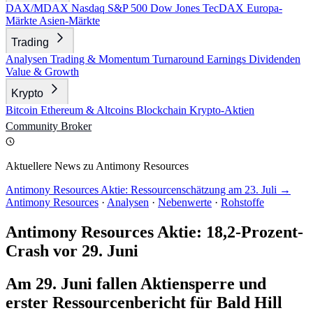
DAX/MDAX
Nasdaq
S&P 500
Dow Jones
TecDAX
Europa-
Märkte
Asien-Märkte
Trading
Analysen
Trading & Momentum
Turnaround
Earnings
Dividenden
Value & Growth
Krypto
Bitcoin
Ethereum & Altcoins
Blockchain
Krypto-Aktien
Community
Broker
Aktuellere News zu Antimony Resources
Antimony Resources Aktie: Ressourcenschätzung am 23. Juli →
Antimony Resources
·
Analysen
·
Nebenwerte
·
Rohstoffe
Antimony Resources Aktie: 18,2-Prozent-
Crash vor 29. Juni
Am 29. Juni fallen Aktiensperre und
erster Ressourcenbericht für Bald Hill