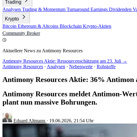
Trading
Analysen
Trading & Momentum
Turnaround
Earnings
Dividenden
V
Krypto
Bitcoin
Ethereum & Altcoins
Blockchain
Krypto-Aktien
Community
Broker
Aktuellere News zu Antimony Resources
Antimony Resources Aktie: Ressourcenschätzung am 23. Juli →
Antimony Resources
·
Analysen
·
Nebenwerte
·
Rohstoffe
Antimony Resources Aktie: 36% Antimon 
Antimony Resources meldet Antimon-Werte 
plant nun massive Bohrungen.
Eduard Altmann
·
19.06.2026, 21:54 Uhr