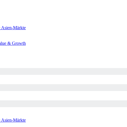
e
Asien-Märkte
alue & Growth
e
Asien-Märkte