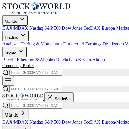
Märkte
DAX/MDAX
Nasdaq
S&P 500
Dow Jones
TecDAX
Europa-Märkt
Trading
Analysen
Trading & Momentum
Turnaround
Earnings
Dividenden
V
Krypto
Bitcoin
Ethereum & Altcoins
Blockchain
Krypto-Aktien
Community
Broker
Schließen
Märkte
DAX/MDAX
Nasdaq
S&P 500
Dow Jones
TecDAX
Europa-Märkt