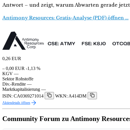
Antwort – und zeigt, warum Abwarten gerade jetzt r
Antimony Resources: Gratis-Analyse (PDF) öffnen …
0,26
EUR
– 0,00 EUR
-1,13 %
KGV
—
Sektor
Rohstoffe
Div.-Rendite
—
Marktkapitalisierung
—
ISIN: CA0369271014
WKN: A414DM
Aktiendetails öffnen
Community Forum zu Antimony Resource