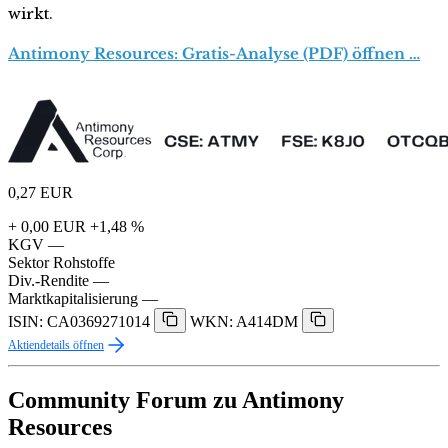
wirkt.
Antimony Resources: Gratis-Analyse (PDF) öffnen …
0,27
EUR
+ 0,00 EUR
+1,48 %
KGV
—
Sektor
Rohstoffe
Div.-Rendite
—
Marktkapitalisierung
—
ISIN: CA0369271014
WKN: A414DM
Aktiendetails öffnen
Community Forum zu Antimony
Resources