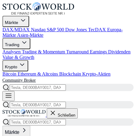
Märkte
DAX/MDAX
Nasdaq
S&P 500
Dow Jones
TecDAX
Europa-
Märkte
Asien-Märkte
Trading
Analysen
Trading & Momentum
Turnaround
Earnings
Dividenden
Value & Growth
Krypto
Bitcoin
Ethereum & Altcoins
Blockchain
Krypto-Aktien
Community
Broker
Schließen
Märkte