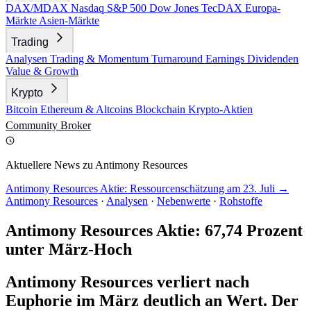
DAX/MDAX
Nasdaq
S&P 500
Dow Jones
TecDAX
Europa-
Märkte
Asien-Märkte
Trading
Analysen
Trading & Momentum
Turnaround
Earnings
Dividenden
Value & Growth
Krypto
Bitcoin
Ethereum & Altcoins
Blockchain
Krypto-Aktien
Community
Broker
Aktuellere News zu Antimony Resources
Antimony Resources Aktie: Ressourcenschätzung am 23. Juli →
Antimony Resources
·
Analysen
·
Nebenwerte
·
Rohstoffe
Antimony Resources Aktie: 67,74 Prozent
unter März-Hoch
Antimony Resources verliert nach
Euphorie im März deutlich an Wert. Der