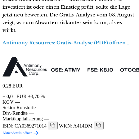
investiert ist oder einen Einstieg prüft, sollte die Lage
jetzt neu bewerten. Die Gratis-Analyse vom 08. August
zeigt, warum Abwarten riskanter sein kann, als es
wirkt.
Antimony Resources: Gratis-Analyse (PDF) öffnen …
0,28
EUR
+ 0,01 EUR
+3,70 %
KGV
—
Sektor
Rohstoffe
Div.-Rendite
—
Marktkapitalisierung
—
ISIN: CA0369271014
WKN: A414DM
Aktiendetails öffnen