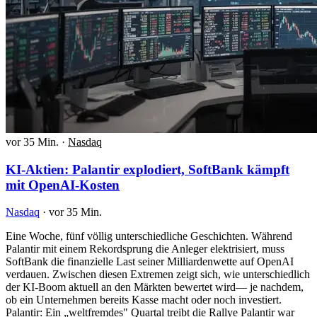
vor 35 Min.
·
Nasdaq
KI-Aktien: Palantir explodiert, SoftBank kämpft
mit OpenAI-Kosten
Nasdaq
·
vor 35 Min.
Eine Woche, fünf völlig unterschiedliche Geschichten. Während
Palantir mit einem Rekordsprung die Anleger elektrisiert, muss
SoftBank die finanzielle Last seiner Milliardenwette auf OpenAI
verdauen. Zwischen diesen Extremen zeigt sich, wie unterschiedlich
der KI-Boom aktuell an den Märkten bewertet wird— je nachdem,
ob ein Unternehmen bereits Kasse macht oder noch investiert.
Palantir: Ein „weltfremdes" Quartal treibt die Rallye Palantir war