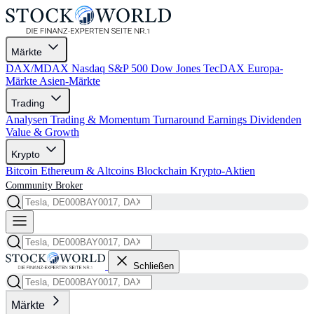
Märkte
DAX/MDAX
Nasdaq
S&P 500
Dow Jones
TecDAX
Europa-
Märkte
Asien-Märkte
Trading
Analysen
Trading & Momentum
Turnaround
Earnings
Dividenden
Value & Growth
Krypto
Bitcoin
Ethereum & Altcoins
Blockchain
Krypto-Aktien
Community
Broker
Schließen
Märkte