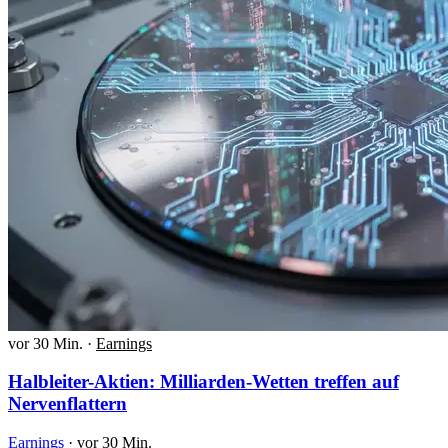
vor 30 Min.
·
Earnings
Halbleiter-Aktien: Milliarden-Wetten treffen auf
Nervenflattern
Earnings
·
vor 30 Min.