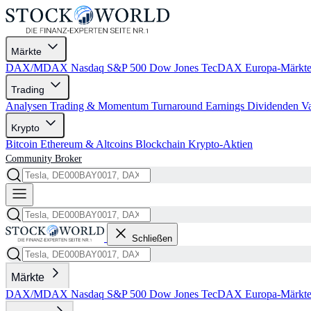
Märkte
DAX/MDAX
Nasdaq
S&P 500
Dow Jones
TecDAX
Europa-Märkt
Trading
Analysen
Trading & Momentum
Turnaround
Earnings
Dividenden
V
Krypto
Bitcoin
Ethereum & Altcoins
Blockchain
Krypto-Aktien
Community
Broker
Schließen
Märkte
DAX/MDAX
Nasdaq
S&P 500
Dow Jones
TecDAX
Europa-Märkt