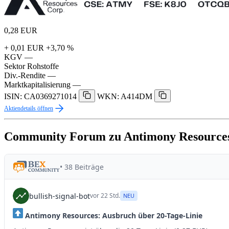
0,28
EUR
+ 0,01 EUR
+3,70 %
KGV
—
Sektor
Rohstoffe
Div.-Rendite
—
Marktkapitalisierung
—
ISIN: CA0369271014
WKN: A414DM
Aktiendetails öffnen
Community Forum zu Antimony Resource