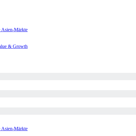
e
Asien-Märkte
alue & Growth
e
Asien-Märkte