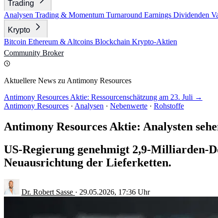
Trading
Analysen
Trading & Momentum
Turnaround
Earnings
Dividenden
V
Krypto
Bitcoin
Ethereum & Altcoins
Blockchain
Krypto-Aktien
Community
Broker
Aktuellere News zu Antimony Resources
Antimony Resources Aktie: Ressourcenschätzung am 23. Juli →
Antimony Resources
·
Analysen
·
Nebenwerte
·
Rohstoffe
Antimony Resources Aktie: Analysten sehen
US-Regierung genehmigt 2,9-Milliarden-Do
Neuausrichtung der Lieferketten.
Dr. Robert Sasse
·
29.05.2026, 17:36 Uhr