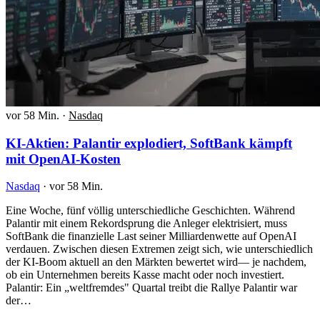
vor 58 Min.
·
Nasdaq
KI-Aktien: Palantir explodiert, SoftBank kämpft
mit OpenAI-Kosten
Nasdaq
·
vor 58 Min.
Eine Woche, fünf völlig unterschiedliche Geschichten. Während
Palantir mit einem Rekordsprung die Anleger elektrisiert, muss
SoftBank die finanzielle Last seiner Milliardenwette auf OpenAI
verdauen. Zwischen diesen Extremen zeigt sich, wie unterschiedlich
der KI-Boom aktuell an den Märkten bewertet wird— je nachdem,
ob ein Unternehmen bereits Kasse macht oder noch investiert.
Palantir: Ein „weltfremdes" Quartal treibt die Rallye Palantir war
der…