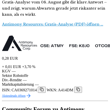
Gratis-Analyse vom 08. August gibt die klare Antwort –
und zeigt, warum Abwarten gerade jetzt riskanter sein
kann, als es wirkt.
Antimony Resources: Gratis-Analyse (PDF) öffnen …
0,28
EUR
+ 0,01 EUR
+3,70 %
KGV
—
Sektor
Rohstoffe
Div.-Rendite
—
Marktkapitalisierung
—
ISIN: CA0369271014
WKN: A414DM
Aktiendetails öffnen
Community Forum zu Antimony