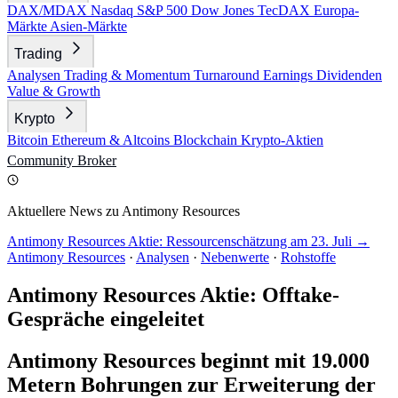
DAX/MDAX
Nasdaq
S&P 500
Dow Jones
TecDAX
Europa-
Märkte
Asien-Märkte
Trading
Analysen
Trading & Momentum
Turnaround
Earnings
Dividenden
Value & Growth
Krypto
Bitcoin
Ethereum & Altcoins
Blockchain
Krypto-Aktien
Community
Broker
Aktuellere News zu Antimony Resources
Antimony Resources Aktie: Ressourcenschätzung am 23. Juli →
Antimony Resources
·
Analysen
·
Nebenwerte
·
Rohstoffe
Antimony Resources Aktie: Offtake-
Gespräche eingeleitet
Antimony Resources beginnt mit 19.000
Metern Bohrungen zur Erweiterung der