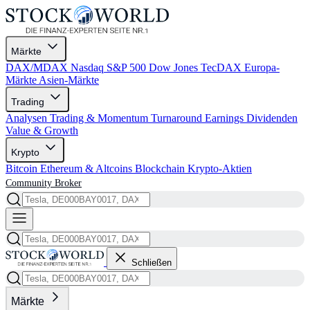
Märkte
DAX/MDAX
Nasdaq
S&P 500
Dow Jones
TecDAX
Europa-
Märkte
Asien-Märkte
Trading
Analysen
Trading & Momentum
Turnaround
Earnings
Dividenden
Value & Growth
Krypto
Bitcoin
Ethereum & Altcoins
Blockchain
Krypto-Aktien
Community
Broker
Schließen
Märkte