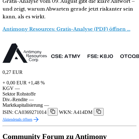
Gratis-Analyse vom 09. August gibt die klare Antwort –
und zeigt, warum Abwarten gerade jetzt riskanter sein
kann, als es wirkt.
Antimony Resources: Gratis-Analyse (PDF) öffnen …
0,27
EUR
+ 0,00 EUR
+1,48 %
KGV
—
Sektor
Rohstoffe
Div.-Rendite
—
Marktkapitalisierung
—
ISIN: CA0369271014
WKN: A414DM
Aktiendetails öffnen
Community Forum zu Antimony