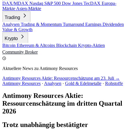
DAX/MDAX
Nasdaq
S&P 500
Dow Jones
TecDAX
Europa-
Märkte
Asien-Märkte
Trading
Analysen
Trading & Momentum
Turnaround
Earnings
Dividenden
Value & Growth
Krypto
Bitcoin
Ethereum & Altcoins
Blockchain
Krypto-Aktien
Community
Broker
Aktuellere News zu Antimony Resources
Antimony Resources Aktie: Ressourcenschätzung am 23. Juli →
Antimony Resources
·
Analysen
·
Gold & Edelmetalle
·
Rohstoffe
Antimony Resources Aktie:
Ressourcenschätzung im dritten Quartal
2026
Trotz unabhängig bestätigter