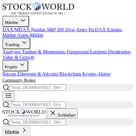
Märkte
DAX/MDAX
Nasdaq
S&P 500
Dow Jones
TecDAX
Europa-
Märkte
Asien-Märkte
Trading
Analysen
Trading & Momentum
Turnaround
Earnings
Dividenden
Value & Growth
Krypto
Bitcoin
Ethereum & Altcoins
Blockchain
Krypto-Aktien
Community
Broker
Schließen
Märkte