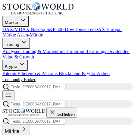
Märkte
DAX/MDAX
Nasdaq
S&P 500
Dow Jones
TecDAX
Europa-
Märkte
Asien-Märkte
Trading
Analysen
Trading & Momentum
Turnaround
Earnings
Dividenden
Value & Growth
Krypto
Bitcoin
Ethereum & Altcoins
Blockchain
Krypto-Aktien
Community
Broker
Schließen
Märkte