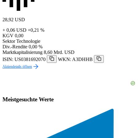
28,92
USD
+ 0,06 USD
+0,21 %
KGV
0,00
Sektor
Technologie
Div.-Rendite
0,00 %
Marktkapitalisierung
8,60 Mrd. USD
ISIN: US0381692070
WKN: A3DHHB
Aktiendetails öffnen
Meistgesuchte Werte