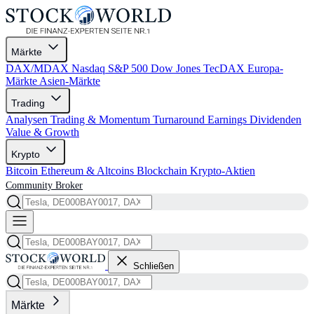
Märkte
DAX/MDAX
Nasdaq
S&P 500
Dow Jones
TecDAX
Europa-
Märkte
Asien-Märkte
Trading
Analysen
Trading & Momentum
Turnaround
Earnings
Dividenden
Value & Growth
Krypto
Bitcoin
Ethereum & Altcoins
Blockchain
Krypto-Aktien
Community
Broker
Schließen
Märkte