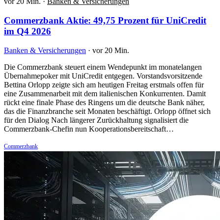
vor 20 Min.
·
Banken & Versicherungen
Commerzbank Aktie: 49,75 Prozent für UniCredit
im Q4 2026
Banken & Versicherungen
·
vor 20 Min.
Die Commerzbank steuert einem Wendepunkt im monatelangen
Übernahmepoker mit UniCredit entgegen. Vorstandsvorsitzende
Bettina Orlopp zeigte sich am heutigen Freitag erstmals offen für
eine Zusammenarbeit mit dem italienischen Konkurrenten. Damit
rückt eine finale Phase des Ringens um die deutsche Bank näher,
das die Finanzbranche seit Monaten beschäftigt. Orlopp öffnet sich
für den Dialog Nach längerer Zurückhaltung signalisiert die
Commerzbank-Chefin nun Kooperationsbereitschaft…
Commerzbank