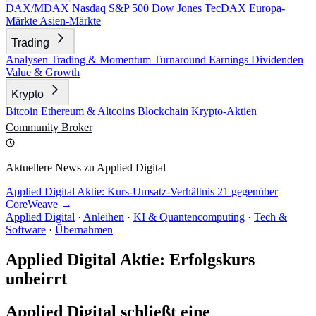
DAX/MDAX
Nasdaq
S&P 500
Dow Jones
TecDAX
Europa-
Märkte
Asien-Märkte
Trading
Analysen
Trading & Momentum
Turnaround
Earnings
Dividenden
Value & Growth
Krypto
Bitcoin
Ethereum & Altcoins
Blockchain
Krypto-Aktien
Community
Broker
Aktuellere News zu Applied Digital
Applied Digital Aktie: Kurs-Umsatz-Verhältnis 21 gegenüber
CoreWeave →
Applied Digital
·
Anleihen
·
KI & Quantencomputing
·
Tech &
Software
·
Übernahmen
Applied Digital Aktie: Erfolgskurs
unbeirrt
Applied Digital schließt eine