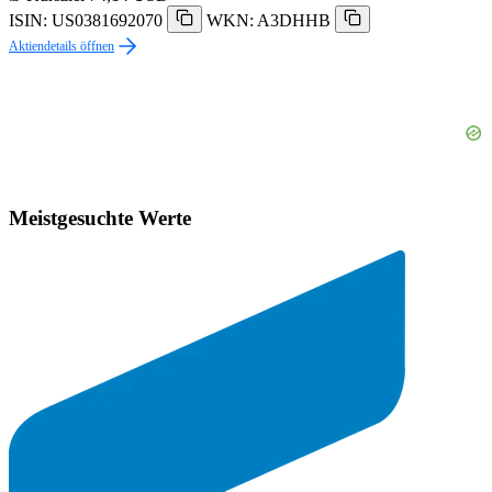
ISIN: US0381692070
WKN: A3DHHB
Aktiendetails öffnen
Meistgesuchte Werte