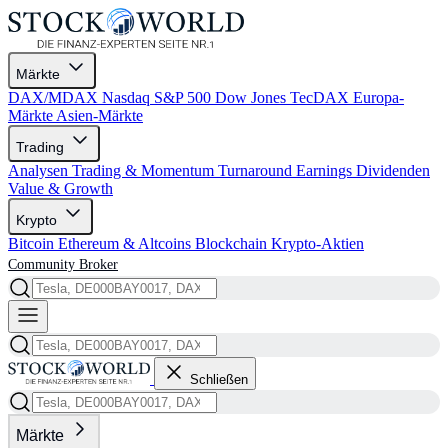
Märkte
DAX/MDAX
Nasdaq
S&P 500
Dow Jones
TecDAX
Europa-
Märkte
Asien-Märkte
Trading
Analysen
Trading & Momentum
Turnaround
Earnings
Dividenden
Value & Growth
Krypto
Bitcoin
Ethereum & Altcoins
Blockchain
Krypto-Aktien
Community
Broker
Schließen
Märkte