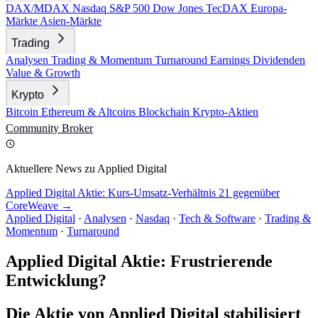
DAX/MDAX
Nasdaq
S&P 500
Dow Jones
TecDAX
Europa-
Märkte
Asien-Märkte
Trading
Analysen
Trading & Momentum
Turnaround
Earnings
Dividenden
Value & Growth
Krypto
Bitcoin
Ethereum & Altcoins
Blockchain
Krypto-Aktien
Community
Broker
Aktuellere News zu Applied Digital
Applied Digital Aktie: Kurs-Umsatz-Verhältnis 21 gegenüber
CoreWeave →
Applied Digital
·
Analysen
·
Nasdaq
·
Tech & Software
·
Trading &
Momentum
·
Turnaround
Applied Digital Aktie: Frustrierende
Entwicklung?
Die Aktie von Applied Digital stabilisiert