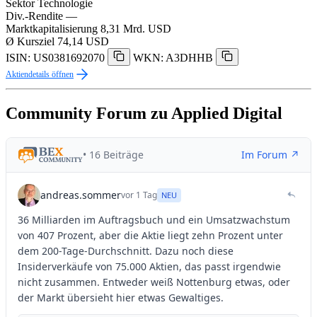
Sektor
Technologie
Div.-Rendite
—
Marktkapitalisierung
8,31 Mrd. USD
Ø Kursziel
74,14 USD
ISIN: US0381692070
WKN: A3DHHB
Aktiendetails öffnen
Community Forum zu Applied Digital