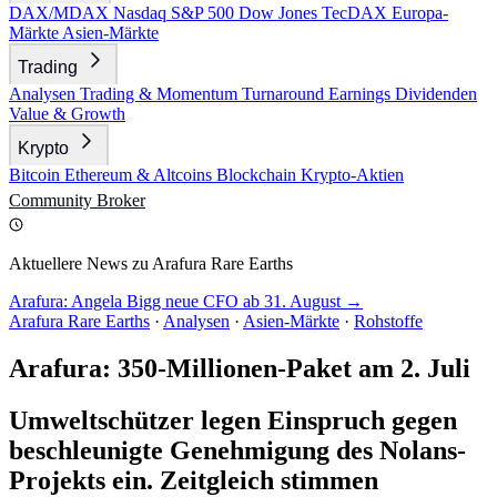
DAX/MDAX
Nasdaq
S&P 500
Dow Jones
TecDAX
Europa-
Märkte
Asien-Märkte
Trading
Analysen
Trading & Momentum
Turnaround
Earnings
Dividenden
Value & Growth
Krypto
Bitcoin
Ethereum & Altcoins
Blockchain
Krypto-Aktien
Community
Broker
Aktuellere News zu Arafura Rare Earths
Arafura: Angela Bigg neue CFO ab 31. August →
Arafura Rare Earths
·
Analysen
·
Asien-Märkte
·
Rohstoffe
Arafura: 350-Millionen-Paket am 2. Juli
Umweltschützer legen Einspruch gegen
beschleunigte Genehmigung des Nolans-
Projekts ein. Zeitgleich stimmen