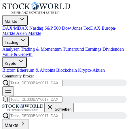
Märkte
DAX/MDAX
Nasdaq
S&P 500
Dow Jones
TecDAX
Europa-
Märkte
Asien-Märkte
Trading
Analysen
Trading & Momentum
Turnaround
Earnings
Dividenden
Value & Growth
Krypto
Bitcoin
Ethereum & Altcoins
Blockchain
Krypto-Aktien
Community
Broker
Schließen
Märkte