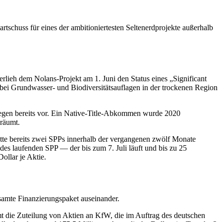
tschuss für eines der ambitioniertesten Seltenerdprojekte außerhalb
lieh dem Nolans-Projekt am 1. Juni den Status eines „Significant
bei Grundwasser- und Biodiversitätsauflagen in der trockenen Region
iegen bereits vor. Ein Native-Title-Abkommen wurde 2020
nräumt.
te bereits zwei SPPs innerhalb der vergangenen zwölf Monate
es laufenden SPP — der bis zum 7. Juli läuft und bis zu 25
ollar je Aktie.
esamte Finanzierungspaket auseinander.
t die Zuteilung von Aktien an KfW, die im Auftrag des deutschen