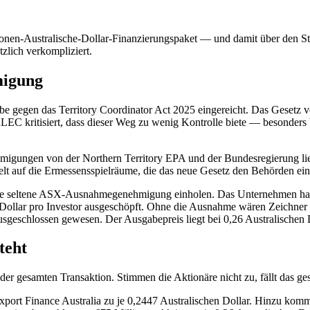
onen-Australische-Dollar-Finanzierungspaket — und damit über den Star
zlich verkompliziert.
migung
gegen das Territory Coordinator Act 2025 eingereicht. Das Gesetz ver
EC kritisiert, dass dieser Weg zu wenig Kontrolle biete — besonders 
hmigungen von der Northern Territory EPA und der Bundesregierung l
lt auf die Ermessensspielräume, die das neue Gesetz den Behörden ei
eine seltene ASX-Ausnahmegenehmigung einholen. Das Unternehmen hat
 Dollar pro Investor ausgeschöpft. Ohne die Ausnahme wären Zeichner d
sgeschlossen gewesen. Der Ausgabepreis liegt bei 0,26 Australischen D
teht
der gesamten Transaktion. Stimmen die Aktionäre nicht zu, fällt das g
port Finance Australia zu je 0,2447 Australischen Dollar. Hinzu komm