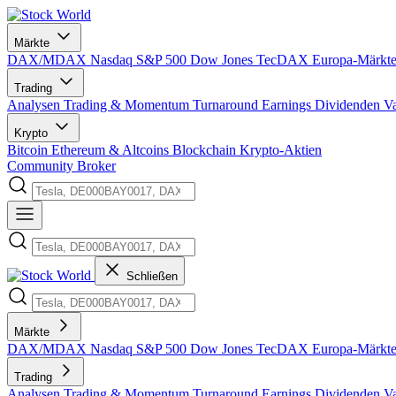
Märkte
DAX/MDAX
Nasdaq
S&P 500
Dow Jones
TecDAX
Europa-Märkt
Trading
Analysen
Trading & Momentum
Turnaround
Earnings
Dividenden
V
Krypto
Bitcoin
Ethereum & Altcoins
Blockchain
Krypto-Aktien
Community
Broker
Schließen
Märkte
DAX/MDAX
Nasdaq
S&P 500
Dow Jones
TecDAX
Europa-Märkt
Trading
Analysen
Trading & Momentum
Turnaround
Earnings
Dividenden
V