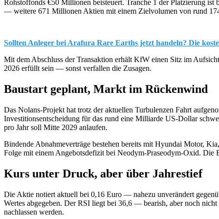
Rohstoffonds €50 Millionen beisteuert. Tranche 1 der Platzierung ist 
— weitere 671 Millionen Aktien mit einem Zielvolumen von rund 174,
Sollten Anleger bei Arafura Rare Earths jetzt handeln? Die kost
Mit dem Abschluss der Transaktion erhält KfW einen Sitz im Aufsic
2026 erfüllt sein — sonst verfallen die Zusagen.
Baustart geplant, Markt im Rückenwind
Das Nolans-Projekt hat trotz der aktuellen Turbulenzen Fahrt aufgen
Investitionsentscheidung für das rund eine Milliarde US-Dollar sch
pro Jahr soll Mitte 2029 anlaufen.
Bindende Abnahmeverträge bestehen bereits mit Hyundai Motor, Kia,
Folge mit einem Angebotsdefizit bei Neodym-Praseodym-Oxid. Die Ba
Kurs unter Druck, aber über Jahrestief
Die Aktie notiert aktuell bei 0,16 Euro — nahezu unverändert gegenü
Wertes abgegeben. Der RSI liegt bei 36,6 — bearish, aber noch nicht 
nachlassen werden.