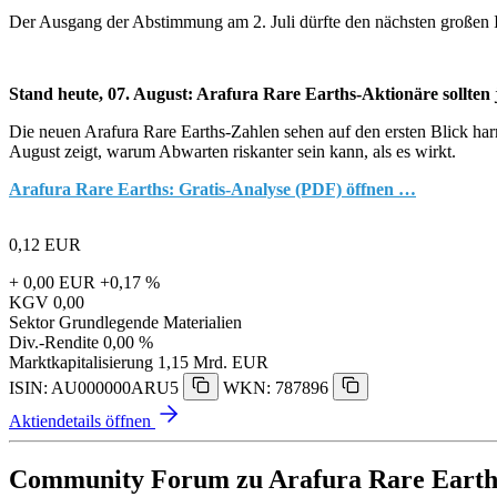
Der Ausgang der Abstimmung am 2. Juli dürfte den nächsten großen I
Stand heute, 07. August: Arafura Rare Earths-Aktionäre sollten 
Die neuen Arafura Rare Earths-Zahlen sehen auf den ersten Blick harml
August zeigt, warum Abwarten riskanter sein kann, als es wirkt.
Arafura Rare Earths: Gratis-Analyse (PDF) öffnen …
0,12
EUR
+ 0,00 EUR
+0,17 %
KGV
0,00
Sektor
Grundlegende Materialien
Div.-Rendite
0,00 %
Marktkapitalisierung
1,15 Mrd. EUR
ISIN: AU000000ARU5
WKN: 787896
Aktiendetails öffnen
Community Forum zu Arafura Rare Earth