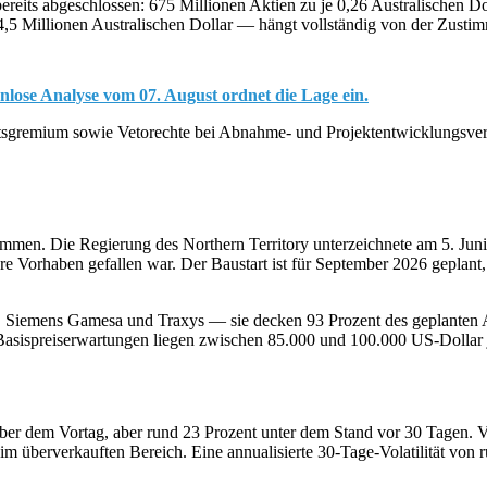
bereits abgeschlossen: 675 Millionen Aktien zu je 0,26 Australischen D
5 Millionen Australischen Dollar — hängt vollständig von der Zustim
enlose Analyse vom 07. August ordnet die Lage ein.
htsgremium sowie Vetorechte bei Abnahme- und Projektentwicklungsve
ommen. Die Regierung des Northern Territory unterzeichnete am 5. Juni
were Vorhaben gefallen war. Der Baustart ist für September 2026 gepl
 Siemens Gamesa und Traxys — sie decken 93 Prozent des geplanten Ab
sispreiserwartungen liegen zwischen 85.000 und 100.000 US-Dollar je
ber dem Vortag, aber rund 23 Prozent unter dem Stand vor 30 Tagen. V
im überverkauften Bereich. Eine annualisierte 30-Tage-Volatilität von r