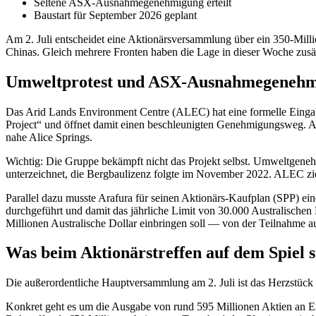
Seltene ASX-Ausnahmegenehmigung erteilt
Baustart für September 2026 geplant
Am 2. Juli entscheidet eine Aktionärsversammlung über ein 350-Milli
Chinas. Gleich mehrere Fronten haben die Lage in dieser Woche zusät
Umweltprotest und ASX-Ausnahmegeneh
Das Arid Lands Environment Centre (ALEC) hat eine formelle Eingabe 
Project“ und öffnet damit einen beschleunigten Genehmigungsweg. AL
nahe Alice Springs.
Wichtig: Die Gruppe bekämpft nicht das Projekt selbst. Umweltgene
unterzeichnet, die Bergbaulizenz folgte im November 2022. ALEC zie
Parallel dazu musste Arafura für seinen Aktionärs-Kaufplan (SPP) 
durchgeführt und damit das jährliche Limit von 30.000 Australischen
Millionen Australische Dollar einbringen soll — von der Teilnahme au
Was beim Aktionärstreffen auf dem Spiel s
Die außerordentliche Hauptversammlung am 2. Juli ist das Herzstück 
Konkret geht es um die Ausgabe von rund 595 Millionen Aktien an Ex