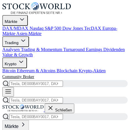
Märkte
DAX/MDAX
Nasdaq
S&P 500
Dow Jones
TecDAX
Europa-
Märkte
Asien-Märkte
Trading
Analysen
Trading & Momentum
Turnaround
Earnings
Dividenden
Value & Growth
Krypto
Bitcoin
Ethereum & Altcoins
Blockchain
Krypto-Aktien
Community
Broker
Schließen
Märkte