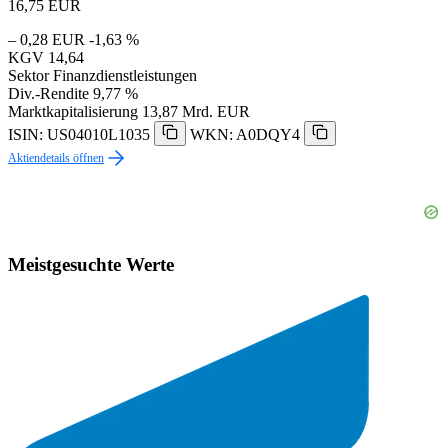
16,75
EUR
– 0,28 EUR
-1,63 %
KGV
14,64
Sektor
Finanzdienstleistungen
Div.-Rendite
9,77 %
Marktkapitalisierung
13,87 Mrd. EUR
ISIN: US04010L1035
WKN: A0DQY4
Aktiendetails öffnen
Meistgesuchte Werte