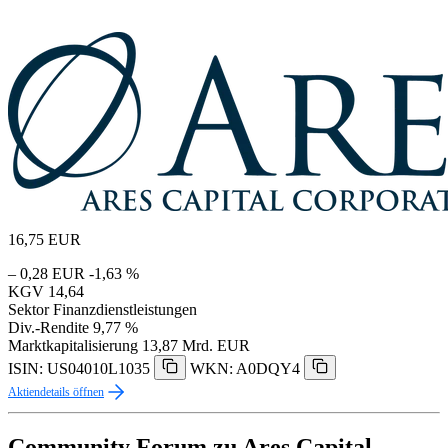
16,75
EUR
– 0,28 EUR
-1,63 %
KGV
14,64
Sektor
Finanzdienstleistungen
Div.-Rendite
9,77 %
Marktkapitalisierung
13,87 Mrd. EUR
ISIN: US04010L1035
WKN: A0DQY4
Aktiendetails öffnen
Community Forum zu Ares Capital