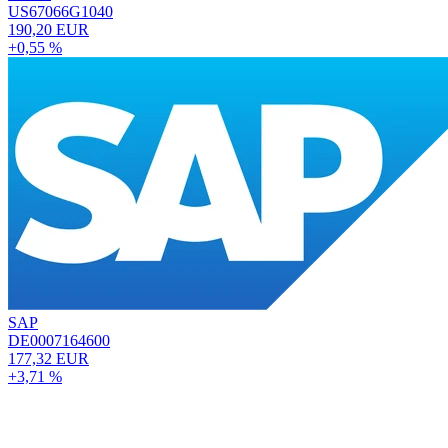
US67066G1040
190,20 EUR
+0,55 %
SAP
DE0007164600
177,32 EUR
+3,71 %