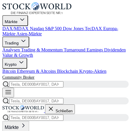
Märkte
DAX/MDAX
Nasdaq
S&P 500
Dow Jones
TecDAX
Europa-
Märkte
Asien-Märkte
Trading
Analysen
Trading & Momentum
Turnaround
Earnings
Dividenden
Value & Growth
Krypto
Bitcoin
Ethereum & Altcoins
Blockchain
Krypto-Aktien
Community
Broker
Schließen
Märkte