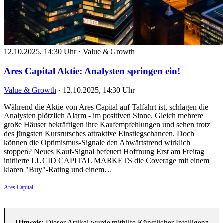
12.10.2025, 14:30 Uhr
·
Value & Growth
Ares Capital Aktie: Analysten springen ein!
Value & Growth
·
12.10.2025, 14:30 Uhr
Während die Aktie von Ares Capital auf Talfahrt ist, schlagen die
Analysten plötzlich Alarm - im positiven Sinne. Gleich mehrere
große Häuser bekräftigen ihre Kaufempfehlungen und sehen trotz
des jüngsten Kursrutsches attraktive Einstiegschancen. Doch
können die Optimismus-Signale den Abwärtstrend wirklich
stoppen? Neues Kauf-Signal befeuert Hoffnung Erst am Freitag
initiierte LUCID CAPITAL MARKETS die Coverage mit einem
klaren "Buy"-Rating und einem…
Ares Capital
Hinweis:
Dieser Artikel wurde mithilfe Künstlicher Intelligenz