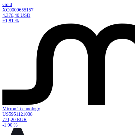
Gold
XC0009655157
4.376,40 USD
+1,81 %
Micron Technology
US5951121038
771,20 EUR
-1,90 %