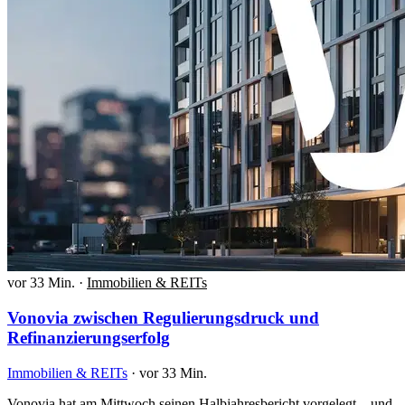
vor 33 Min.
·
Immobilien & REITs
Vonovia zwischen Regulierungsdruck und
Refinanzierungserfolg
Immobilien & REITs
·
vor 33 Min.
Vonovia hat am Mittwoch seinen Halbjahresbericht vorgelegt – und