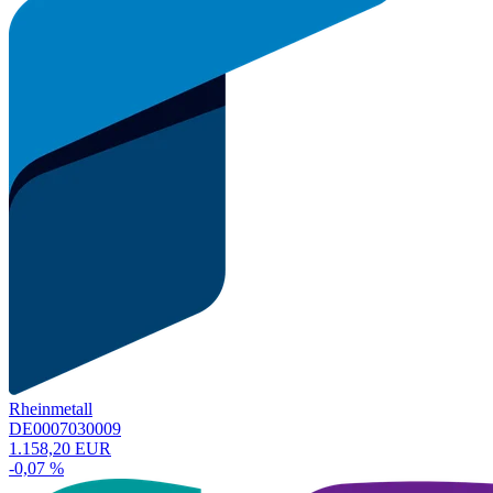
Rheinmetall
DE0007030009
1.158,20 EUR
-0,07 %