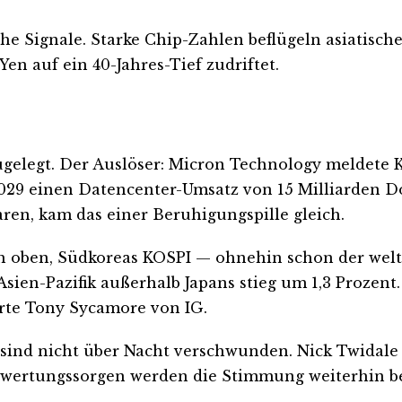
e Signale. Starke Chip-Zahlen beflügeln asiatisch
n auf ein 40-Jahres-Tief zudriftet.
ugelegt. Der Auslöser: Micron Technology meldete 
29 einen Datencenter-Umsatz von 15 Milliarden Doll
en, kam das einer Beruhigungspille gleich.
ch oben, Südkoreas KOSPI — ohnehin schon der weltw
 Asien-Pazifik außerhalb Japans stieg um 1,3 Prozen
rte Tony Sycamore von IG.
sind nicht über Nacht verschwunden. Nick Twidale 
 Bewertungssorgen werden die Stimmung weiterhin be