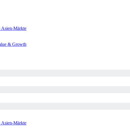
e
Asien-Märkte
alue & Growth
e
Asien-Märkte