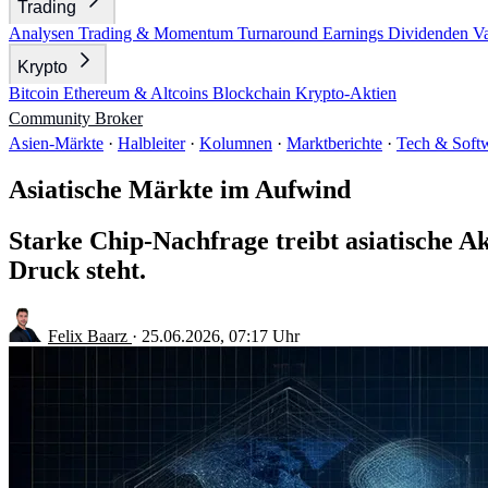
Trading
Analysen
Trading & Momentum
Turnaround
Earnings
Dividenden
V
Krypto
Bitcoin
Ethereum & Altcoins
Blockchain
Krypto-Aktien
Community
Broker
Asien-Märkte
·
Halbleiter
·
Kolumnen
·
Marktberichte
·
Tech & Soft
Asiatische Märkte im Aufwind
Starke Chip-Nachfrage treibt asiatische 
Druck steht.
Felix Baarz
·
25.06.2026, 07:17 Uhr