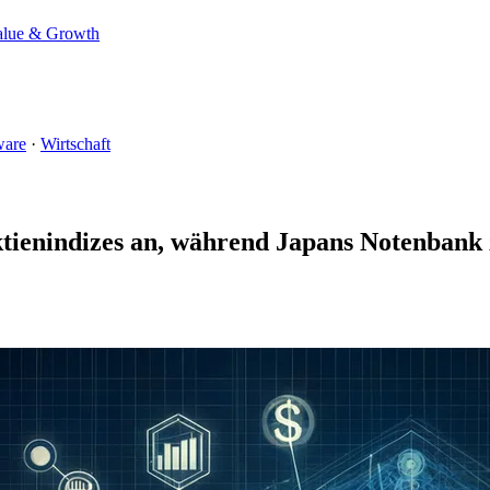
alue & Growth
ware
·
Wirtschaft
Aktienindizes an, während Japans Notenbank