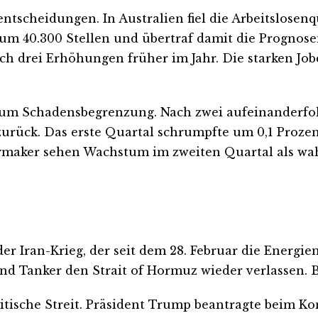
ntscheidungen. In Australien fiel die Arbeitslosen
um 40.300 Stellen und übertraf damit die Prognosen
 nach drei Erhöhungen früher im Jahr. Die starken J
k um Schadensbegrenzung. Nach zwei aufeinanderf
 zurück. Das erste Quartal schrumpfte um 0,1 Proze
ymaker sehen Wachstum im zweiten Quartal als wahr
der Iran-Krieg, der seit dem 28. Februar die Energ
end Tanker den Strait of Hormuz wieder verlassen. B
tische Streit. Präsident Trump beantragte beim Kon