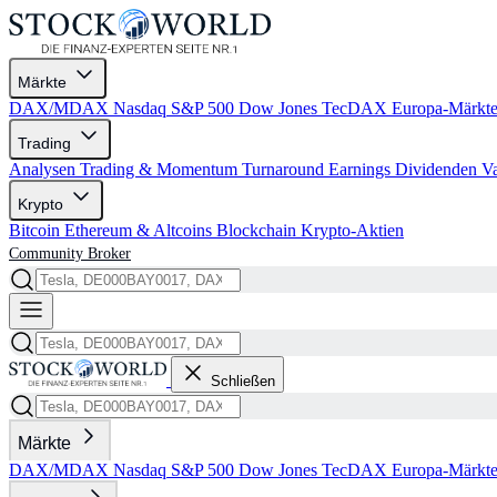
Märkte
DAX/MDAX
Nasdaq
S&P 500
Dow Jones
TecDAX
Europa-Märkt
Trading
Analysen
Trading & Momentum
Turnaround
Earnings
Dividenden
V
Krypto
Bitcoin
Ethereum & Altcoins
Blockchain
Krypto-Aktien
Community
Broker
Schließen
Märkte
DAX/MDAX
Nasdaq
S&P 500
Dow Jones
TecDAX
Europa-Märkt