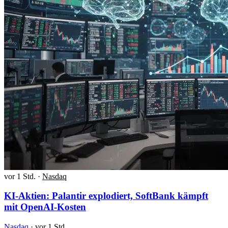
vor 1 Std.
·
Nasdaq
KI-Aktien: Palantir explodiert, SoftBank kämpft
mit OpenAI-Kosten
Nasdaq
·
vor 1 Std.