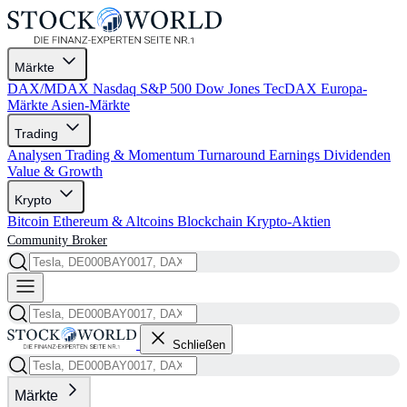
Märkte
DAX/MDAX
Nasdaq
S&P 500
Dow Jones
TecDAX
Europa-
Märkte
Asien-Märkte
Trading
Analysen
Trading & Momentum
Turnaround
Earnings
Dividenden
Value & Growth
Krypto
Bitcoin
Ethereum & Altcoins
Blockchain
Krypto-Aktien
Community
Broker
Schließen
Märkte