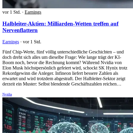
vor 1 Std.
·
Earnings
Halbleiter-Aktien: Milliarden-Wetten treffen auf
Nervenflattern
Earnings
·
vor 1 Std.
Fünf Chip-Werte, fünf völlig unterschiedliche Geschichten – und
doch dreht sich alles um dieselbe Frage: Wie lange trägt der KI-
Boom noch, bevor die Rechnung kommt? Während Nvidia von
Elon Musk höchstpersönlich gefeiert wird, schockt SK Hynix trotz
Rekordgewinn die Anleger. Infineon liefert bessere Zahlen als
erwartet und wird trotzdem abgestraft. Der Halbleiter-Sektor zeigt
derzeit ein Muster: Selbst blendende Geschäftszahlen reichen…
Nvidia