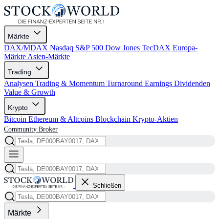
Märkte
DAX/MDAX
Nasdaq
S&P 500
Dow Jones
TecDAX
Europa-
Märkte
Asien-Märkte
Trading
Analysen
Trading & Momentum
Turnaround
Earnings
Dividenden
Value & Growth
Krypto
Bitcoin
Ethereum & Altcoins
Blockchain
Krypto-Aktien
Community
Broker
Schließen
Märkte