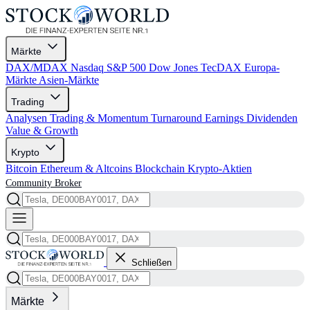
Märkte
DAX/MDAX
Nasdaq
S&P 500
Dow Jones
TecDAX
Europa-
Märkte
Asien-Märkte
Trading
Analysen
Trading & Momentum
Turnaround
Earnings
Dividenden
Value & Growth
Krypto
Bitcoin
Ethereum & Altcoins
Blockchain
Krypto-Aktien
Community
Broker
Schließen
Märkte