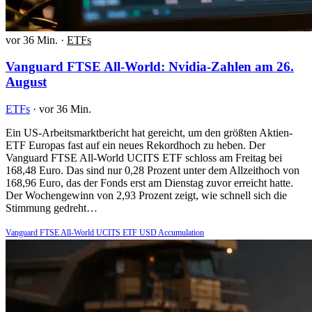
vor 36 Min.
·
ETFs
Vanguard FTSE All-World: Nvidia-Zahlen am 26.
August
ETFs
·
vor 36 Min.
Ein US-Arbeitsmarktbericht hat gereicht, um den größten Aktien-
ETF Europas fast auf ein neues Rekordhoch zu heben. Der
Vanguard FTSE All-World UCITS ETF schloss am Freitag bei
168,48 Euro. Das sind nur 0,28 Prozent unter dem Allzeithoch von
168,96 Euro, das der Fonds erst am Dienstag zuvor erreicht hatte.
Der Wochengewinn von 2,93 Prozent zeigt, wie schnell sich die
Stimmung gedreht…
Vanguard FTSE All-World UCITS ETF USD Accumulation