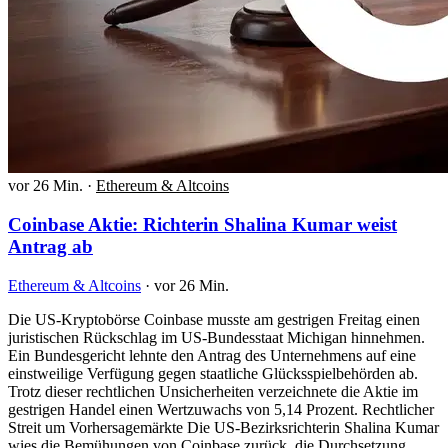
vor 26 Min.
·
Ethereum & Altcoins
Coinbase Aktie: Richterin Shalina Kumar weist
Antrag ab
Ethereum & Altcoins
·
vor 26 Min.
Die US-Kryptobörse Coinbase musste am gestrigen Freitag einen
juristischen Rückschlag im US-Bundesstaat Michigan hinnehmen.
Ein Bundesgericht lehnte den Antrag des Unternehmens auf eine
einstweilige Verfügung gegen staatliche Glücksspielbehörden ab.
Trotz dieser rechtlichen Unsicherheiten verzeichnete die Aktie im
gestrigen Handel einen Wertzuwachs von 5,14 Prozent. Rechtlicher
Streit um Vorhersagemärkte Die US-Bezirksrichterin Shalina Kumar
wies die Bemühungen von Coinbase zurück, die Durchsetzung…