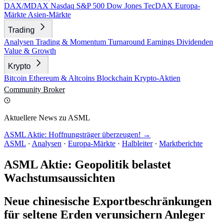
DAX/MDAX
Nasdaq
S&P 500
Dow Jones
TecDAX
Europa-
Märkte
Asien-Märkte
Trading
Analysen
Trading & Momentum
Turnaround
Earnings
Dividenden
Value & Growth
Krypto
Bitcoin
Ethereum & Altcoins
Blockchain
Krypto-Aktien
Community
Broker
Aktuellere News zu ASML
ASML Aktie: Hoffnungsträger überzeugen! →
ASML
·
Analysen
·
Europa-Märkte
·
Halbleiter
·
Marktberichte
ASML Aktie: Geopolitik belastet
Wachstumsaussichten
Neue chinesische Exportbeschränkungen
für seltene Erden verunsichern Anleger