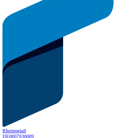
Rheinmetall
DE0007030009