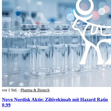
vor 1 Std.
·
Pharma & Biotech
Novo Nordisk Aktie: Ziltivekimab mit Hazard Ratio
0,99