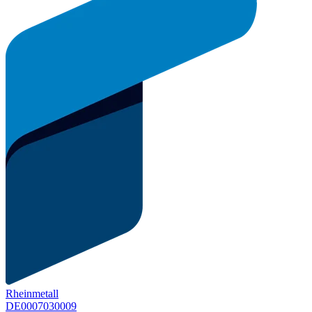
Rheinmetall
DE0007030009