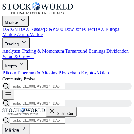
Märkte
DAX/MDAX
Nasdaq
S&P 500
Dow Jones
TecDAX
Europa-
Märkte
Asien-Märkte
Trading
Analysen
Trading & Momentum
Turnaround
Earnings
Dividenden
Value & Growth
Krypto
Bitcoin
Ethereum & Altcoins
Blockchain
Krypto-Aktien
Community
Broker
Schließen
Märkte