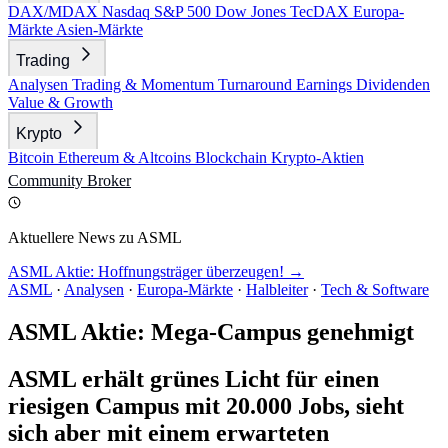
DAX/MDAX
Nasdaq
S&P 500
Dow Jones
TecDAX
Europa-
Märkte
Asien-Märkte
Trading
Analysen
Trading & Momentum
Turnaround
Earnings
Dividenden
Value & Growth
Krypto
Bitcoin
Ethereum & Altcoins
Blockchain
Krypto-Aktien
Community
Broker
Aktuellere News zu ASML
ASML Aktie: Hoffnungsträger überzeugen! →
ASML
·
Analysen
·
Europa-Märkte
·
Halbleiter
·
Tech & Software
ASML Aktie: Mega-Campus genehmigt
ASML erhält grünes Licht für einen
riesigen Campus mit 20.000 Jobs, sieht
sich aber mit einem erwarteten