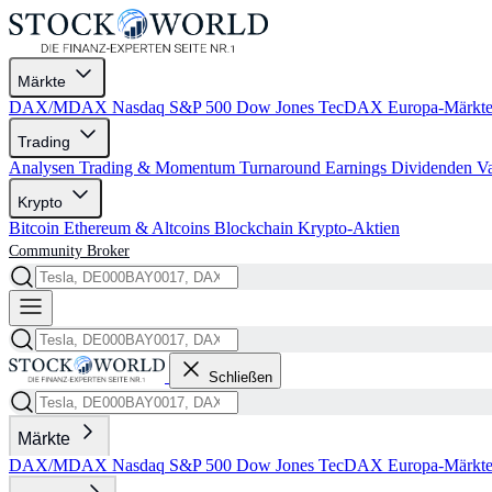
Märkte
DAX/MDAX
Nasdaq
S&P 500
Dow Jones
TecDAX
Europa-Märkt
Trading
Analysen
Trading & Momentum
Turnaround
Earnings
Dividenden
V
Krypto
Bitcoin
Ethereum & Altcoins
Blockchain
Krypto-Aktien
Community
Broker
Schließen
Märkte
DAX/MDAX
Nasdaq
S&P 500
Dow Jones
TecDAX
Europa-Märkt