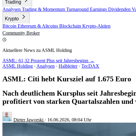
Trading
Analysen
Trading & Momentum
Turnaround
Earnings
Dividenden
V
Krypto
Bitcoin
Ethereum & Altcoins
Blockchain
Krypto-Aktien
Community
Broker
Aktuellere News zu ASML Holding
ASML: 61,32 Prozent Plus seit Jahresbeginn →
ASML Holding
·
Analysen
·
Halbleiter
·
TecDAX
ASML: Citi hebt Kursziel auf 1.675 Euro
Nach deutlichem Kursplus seit Jahresbeg
profitiert von starken Quartalszahlen un
Dieter Jaworski
·
16.06.2026, 08:04 Uhr