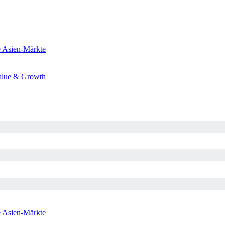
e
Asien-Märkte
alue & Growth
e
Asien-Märkte