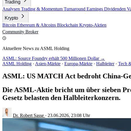
Trading
Analysen
Trading & Momentum
Turnaround
Earnings
Dividenden
V
Krypto
Bitcoin
Ethereum & Altcoins
Blockchain
Krypto-Aktien
Community
Broker
Aktuellere News zu ASML Holding
ASML: Source Foundry erhält 500 Millionen Dollar →
ASML Holding
·
Asien-Märkte
·
Europa-Märkte
·
Halbleiter
·
Tech &
ASML: US MATCH Act bedroht China-Ge
Die ASML-Aktie bricht um über sieben Pr
Gesetz belasten den Halbleiterkonzern.
Dr. Robert Sasse
·
23.06.2026, 23:08 Uhr