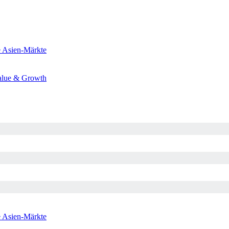
e
Asien-Märkte
alue & Growth
e
Asien-Märkte