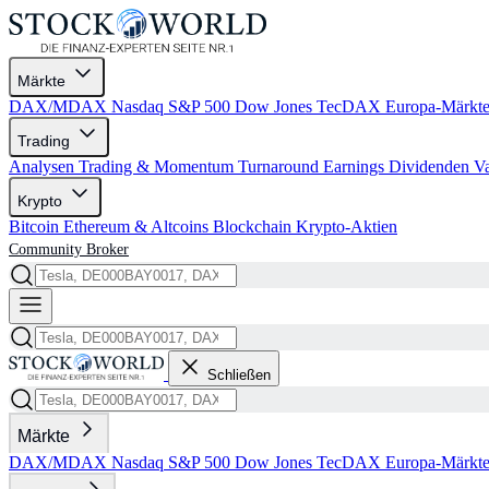
Märkte
DAX/MDAX
Nasdaq
S&P 500
Dow Jones
TecDAX
Europa-Märkt
Trading
Analysen
Trading & Momentum
Turnaround
Earnings
Dividenden
V
Krypto
Bitcoin
Ethereum & Altcoins
Blockchain
Krypto-Aktien
Community
Broker
Schließen
Märkte
DAX/MDAX
Nasdaq
S&P 500
Dow Jones
TecDAX
Europa-Märkt