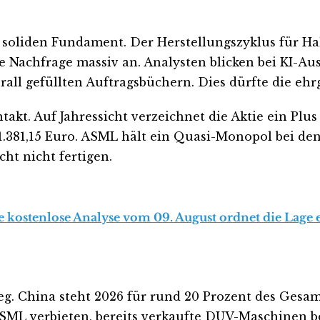
oliden Fundament. Der Herstellungszyklus für Halb
lle Nachfrage massiv an. Analysten blicken bei KI-Au
all gefüllten Auftragsbüchern. Dies dürfte die eh
takt. Auf Jahressicht verzeichnet die Aktie ein Plus
 1.381,15 Euro. ASML hält ein Quasi-Monopol bei d
ht nicht fertigen.
 kostenlose Analyse vom 09. August ordnet die Lage e
ieg. China steht 2026 für rund 20 Prozent des Gesa
SML verbieten, bereits verkaufte DUV-Maschinen b