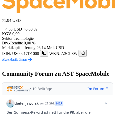
71,94
USD
+ 4,58 USD
+6,80 %
KGV
0,00
Sektor
Technologie
Div.-Rendite
0,00 %
Marktkapitalisierung
26,14 Mrd. USD
ISIN: US00217D1000
WKN: A3CL8W
Aktiendetails öffnen
Community Forum zu AST SpaceMobile