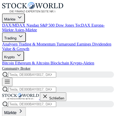
Märkte
DAX/MDAX
Nasdaq
S&P 500
Dow Jones
TecDAX
Europa-
Märkte
Asien-Märkte
Trading
Analysen
Trading & Momentum
Turnaround
Earnings
Dividenden
Value & Growth
Krypto
Bitcoin
Ethereum & Altcoins
Blockchain
Krypto-Aktien
Community
Broker
Schließen
Märkte