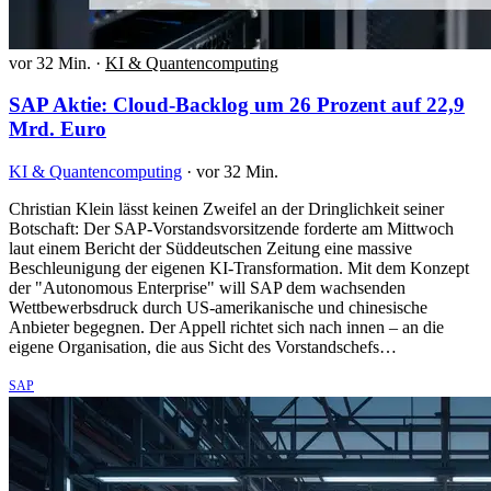
vor 32 Min.
·
KI & Quantencomputing
SAP Aktie: Cloud-Backlog um 26 Prozent auf 22,9
Mrd. Euro
KI & Quantencomputing
·
vor 32 Min.
Christian Klein lässt keinen Zweifel an der Dringlichkeit seiner
Botschaft: Der SAP-Vorstandsvorsitzende forderte am Mittwoch
laut einem Bericht der Süddeutschen Zeitung eine massive
Beschleunigung der eigenen KI-Transformation. Mit dem Konzept
der "Autonomous Enterprise" will SAP dem wachsenden
Wettbewerbsdruck durch US-amerikanische und chinesische
Anbieter begegnen. Der Appell richtet sich nach innen – an die
eigene Organisation, die aus Sicht des Vorstandschefs…
SAP