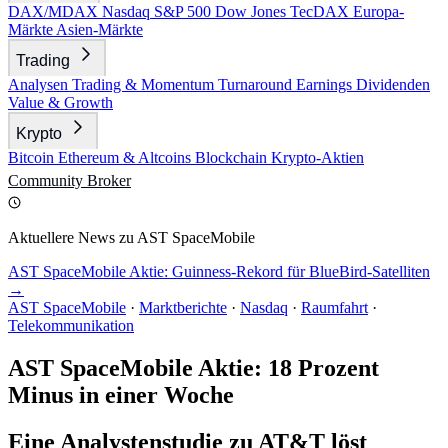
DAX/MDAX
Nasdaq
S&P 500
Dow Jones
TecDAX
Europa-
Märkte
Asien-Märkte
Trading
Analysen
Trading & Momentum
Turnaround
Earnings
Dividenden
Value & Growth
Krypto
Bitcoin
Ethereum & Altcoins
Blockchain
Krypto-Aktien
Community
Broker
Aktuellere News zu AST SpaceMobile
AST SpaceMobile Aktie: Guinness-Rekord für BlueBird-Satelliten
→
AST SpaceMobile
·
Marktberichte
·
Nasdaq
·
Raumfahrt
·
Telekommunikation
AST SpaceMobile Aktie: 18 Prozent
Minus in einer Woche
Eine Analystenstudie zu AT&T löst