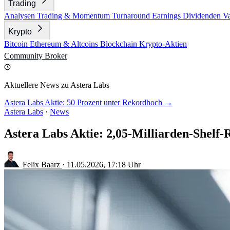
Trading
Analysen
Trading & Momentum
Turnaround
Earnings
Dividenden
V
Krypto
Bitcoin
Ethereum & Altcoins
Blockchain
Krypto-Aktien
Community
Broker
Aktuellere News zu Astera Labs
Astera Labs Aktie: 50 Prozent unter Rekordhoch →
Astera Labs
·
News
Astera Labs Aktie: 2,05-Milliarden-Shelf-R
Felix Baarz
·
11.05.2026, 17:18 Uhr