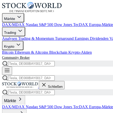
Märkte
DAX/MDAX
Nasdaq
S&P 500
Dow Jones
TecDAX
Europa-Märkt
Trading
Analysen
Trading & Momentum
Turnaround
Earnings
Dividenden
V
Krypto
Bitcoin
Ethereum & Altcoins
Blockchain
Krypto-Aktien
Community
Broker
Schließen
Märkte
DAX/MDAX
Nasdaq
S&P 500
Dow Jones
TecDAX
Europa-Märkt