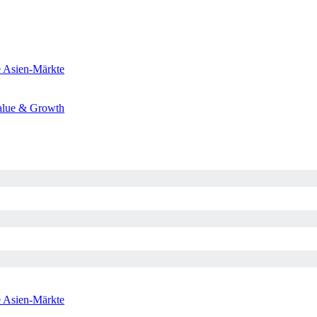
e
Asien-Märkte
alue & Growth
e
Asien-Märkte