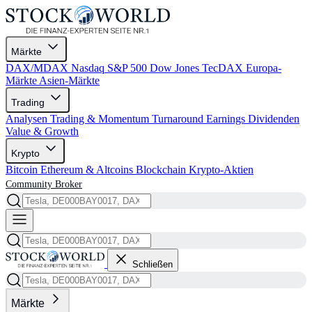
Märkte
DAX/MDAX
Nasdaq
S&P 500
Dow Jones
TecDAX
Europa-
Märkte
Asien-Märkte
Trading
Analysen
Trading & Momentum
Turnaround
Earnings
Dividenden
Value & Growth
Krypto
Bitcoin
Ethereum & Altcoins
Blockchain
Krypto-Aktien
Community
Broker
Schließen
Märkte