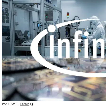
vor 1 Std.
·
Earnings