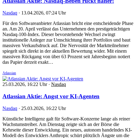
Atlassian Aktie: Nasdaq-Beben rückt näher!
Nasdaq
·
13.04.2026, 07:24 Uhr
Für den Softwareanbieter Atlassian bricht eine entscheidende Phase
an. Am 20. April verlässt das Unternehmen den prestigeträchtigen
Nasdaq-100-Index. Dieser bevorstehende Wechsel zwingt
institutionelle Anleger zur Umschichtung ihrer Portfolios und baut
massiven Verkaufsdruck auf. Die Nervosität der Marktteilnehmer
spiegelt sich direkt in der aktuellen Bewertung wider. Mit einem
massiven Rückgang von über 63 Prozent seit Jahresbeginn notiert
das Papier derzeit exakt…
Atlassian
25.03.2026, 16:22 Uhr
·
Nasdaq
Atlassian Aktie: Angst vor KI-Agenten
Nasdaq
·
25.03.2026, 16:22 Uhr
Künstliche Intelligenz galt für Software-Konzerne lange als reiner
Wachstumstreiber. Am Dienstag zeigte sich an der Börse die
Kehrseite dieser Entwicklung. Ein neues, autonom handelndes KI-
Modell des Entwicklers Anthropic schürt plötzlich Ängste um die