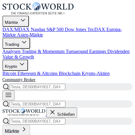
Märkte
DAX/MDAX
Nasdaq
S&P 500
Dow Jones
TecDAX
Europa-
Märkte
Asien-Märkte
Trading
Analysen
Trading & Momentum
Turnaround
Earnings
Dividenden
Value & Growth
Krypto
Bitcoin
Ethereum & Altcoins
Blockchain
Krypto-Aktien
Community
Broker
Schließen
Märkte