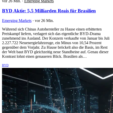
vor 26 Min.
·
Emerging Markets
BYD Aktie: 5,5 Milliarden Reais für Brasilien
Emerging Markets
·
vor 26 Min.
Während sich Chinas Autohersteller zu Hause einen erbitterten
Preiskampf liefern, verlagert sich das eigentliche BYD-Drama
zunehmend ins Ausland. Der Konzern verkaufte von Januar bis Juli
2.227.722 Neuenergiefahrzeuge, ein Minus von 10,54 Prozent
gegenüber dem Vorjahr. Zu Hause bröckelt also die Basis, im Rest
der Welt baut BYD gleichzeitig neue Standbeine auf. Genau dieser
Kontrast lohnt einen genaueren Blick. Brasilien als…
BYD