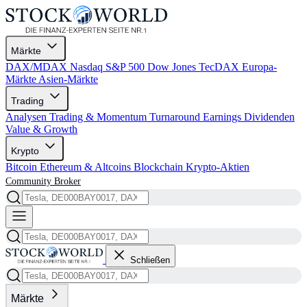
Märkte
DAX/MDAX
Nasdaq
S&P 500
Dow Jones
TecDAX
Europa-
Märkte
Asien-Märkte
Trading
Analysen
Trading & Momentum
Turnaround
Earnings
Dividenden
Value & Growth
Krypto
Bitcoin
Ethereum & Altcoins
Blockchain
Krypto-Aktien
Community
Broker
Schließen
Märkte