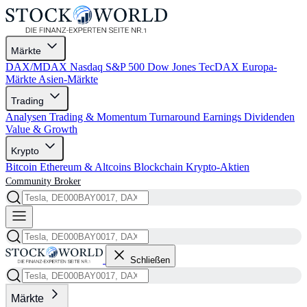
Märkte
DAX/MDAX
Nasdaq
S&P 500
Dow Jones
TecDAX
Europa-
Märkte
Asien-Märkte
Trading
Analysen
Trading & Momentum
Turnaround
Earnings
Dividenden
Value & Growth
Krypto
Bitcoin
Ethereum & Altcoins
Blockchain
Krypto-Aktien
Community
Broker
Schließen
Märkte