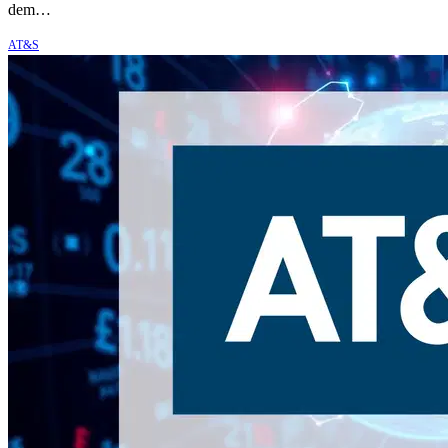
dem…
AT&S