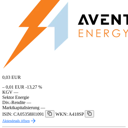
0,03
EUR
– 0,01 EUR
-13,27 %
KGV
—
Sektor
Energie
Div.-Rendite
—
Marktkapitalisierung
—
ISIN: CA05358H1091
WKN: A418SP
Aktiendetails öffnen