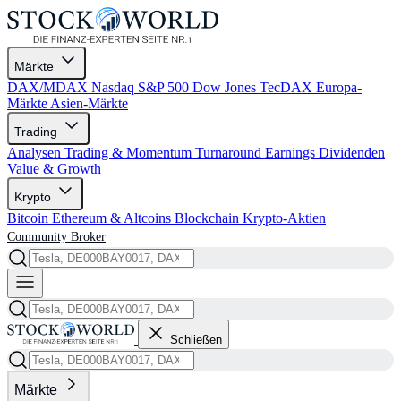
Märkte
DAX/MDAX
Nasdaq
S&P 500
Dow Jones
TecDAX
Europa-
Märkte
Asien-Märkte
Trading
Analysen
Trading & Momentum
Turnaround
Earnings
Dividenden
Value & Growth
Krypto
Bitcoin
Ethereum & Altcoins
Blockchain
Krypto-Aktien
Community
Broker
Schließen
Märkte