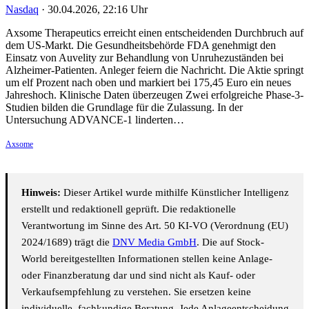
Nasdaq
·
30.04.2026, 22:16 Uhr
Axsome Therapeutics erreicht einen entscheidenden Durchbruch auf
dem US-Markt. Die Gesundheitsbehörde FDA genehmigt den
Einsatz von Auvelity zur Behandlung von Unruhezuständen bei
Alzheimer-Patienten. Anleger feiern die Nachricht. Die Aktie springt
um elf Prozent nach oben und markiert bei 175,45 Euro ein neues
Jahreshoch. Klinische Daten überzeugen Zwei erfolgreiche Phase-3-
Studien bilden die Grundlage für die Zulassung. In der
Untersuchung ADVANCE-1 linderten…
Axsome
Hinweis:
Dieser Artikel wurde mithilfe Künstlicher Intelligenz
erstellt und redaktionell geprüft. Die redaktionelle
Verantwortung im Sinne des Art. 50 KI-VO (Verordnung (EU)
2024/1689) trägt die
DNV Media GmbH
. Die auf Stock-
World bereitgestellten Informationen stellen keine Anlage-
oder Finanzberatung dar und sind nicht als Kauf- oder
Verkaufsempfehlung zu verstehen. Sie ersetzen keine
individuelle, fachkundige Beratung. Jede Anlageentscheidung