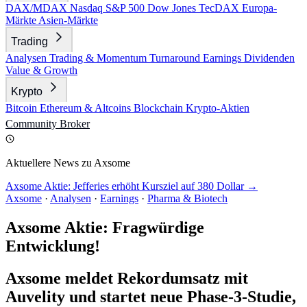
DAX/MDAX
Nasdaq
S&P 500
Dow Jones
TecDAX
Europa-
Märkte
Asien-Märkte
Trading
Analysen
Trading & Momentum
Turnaround
Earnings
Dividenden
Value & Growth
Krypto
Bitcoin
Ethereum & Altcoins
Blockchain
Krypto-Aktien
Community
Broker
Aktuellere News zu Axsome
Axsome Aktie: Jefferies erhöht Kursziel auf 380 Dollar →
Axsome
·
Analysen
·
Earnings
·
Pharma & Biotech
Axsome Aktie: Fragwürdige
Entwicklung!
Axsome meldet Rekordumsatz mit
Auvelity und startet neue Phase-3-Studie,