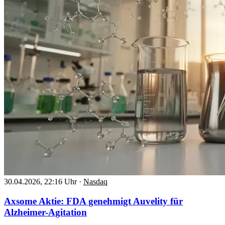
30.04.2026, 22:16 Uhr
·
Nasdaq
Axsome Aktie: FDA genehmigt Auvelity für
Alzheimer-Agitation