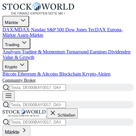
Märkte
DAX/MDAX
Nasdaq
S&P 500
Dow Jones
TecDAX
Europa-
Märkte
Asien-Märkte
Trading
Analysen
Trading & Momentum
Turnaround
Earnings
Dividenden
Value & Growth
Krypto
Bitcoin
Ethereum & Altcoins
Blockchain
Krypto-Aktien
Community
Broker
Schließen
Märkte