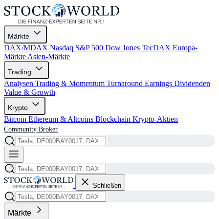
Märkte
DAX/MDAX
Nasdaq
S&P 500
Dow Jones
TecDAX
Europa-
Märkte
Asien-Märkte
Trading
Analysen
Trading & Momentum
Turnaround
Earnings
Dividenden
Value & Growth
Krypto
Bitcoin
Ethereum & Altcoins
Blockchain
Krypto-Aktien
Community
Broker
Schließen
Märkte