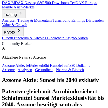
DAX/MDAX
Nasdaq
S&P 500
Dow Jones
TecDAX
Europa-
Märkte
Asien-Märkte
Trading
Analysen
Trading & Momentum
Turnaround
Earnings
Dividenden
Value & Growth
Krypto
Bitcoin
Ethereum & Altcoins
Blockchain
Krypto-Aktien
Community
Broker
Aktuellere News zu Axsome
Axsome Aktie: Jefferies erhöht Kursziel auf 380 Dollar →
Axsome
·
Analysen
·
Gesundheit
·
Pharma & Biotech
Axsome Aktie: Sunosi bis 2040 exklusiv
Patentvergleich mit Aurobindo sichert
Schlafmittel Sunosi Marktexklusivität bis
2040. Axsome beseitigt zentrales