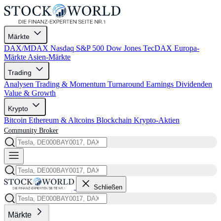
Märkte
DAX/MDAX
Nasdaq
S&P 500
Dow Jones
TecDAX
Europa-
Märkte
Asien-Märkte
Trading
Analysen
Trading & Momentum
Turnaround
Earnings
Dividenden
Value & Growth
Krypto
Bitcoin
Ethereum & Altcoins
Blockchain
Krypto-Aktien
Community
Broker
Schließen
Märkte