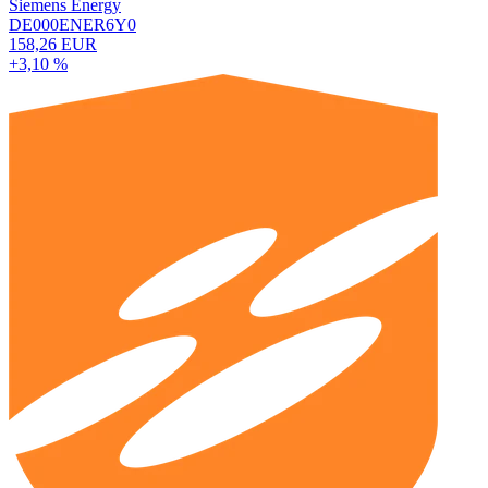
Siemens Energy
DE000ENER6Y0
158,26 EUR
+3,10 %