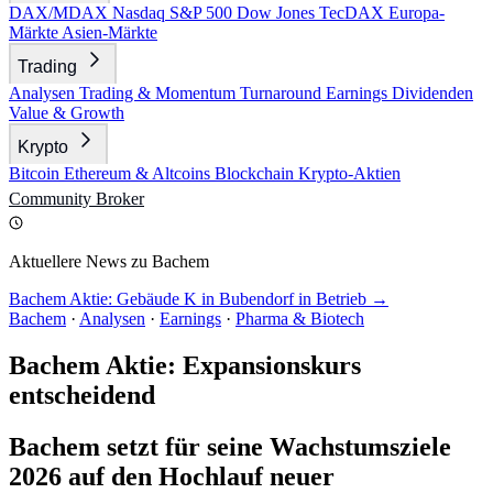
DAX/MDAX
Nasdaq
S&P 500
Dow Jones
TecDAX
Europa-
Märkte
Asien-Märkte
Trading
Analysen
Trading & Momentum
Turnaround
Earnings
Dividenden
Value & Growth
Krypto
Bitcoin
Ethereum & Altcoins
Blockchain
Krypto-Aktien
Community
Broker
Aktuellere News zu Bachem
Bachem Aktie: Gebäude K in Bubendorf in Betrieb →
Bachem
·
Analysen
·
Earnings
·
Pharma & Biotech
Bachem Aktie: Expansionskurs
entscheidend
Bachem setzt für seine Wachstumsziele
2026 auf den Hochlauf neuer