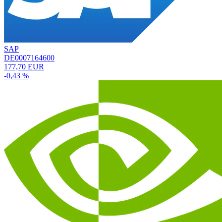
SAP
DE0007164600
177,70 EUR
-0,43 %