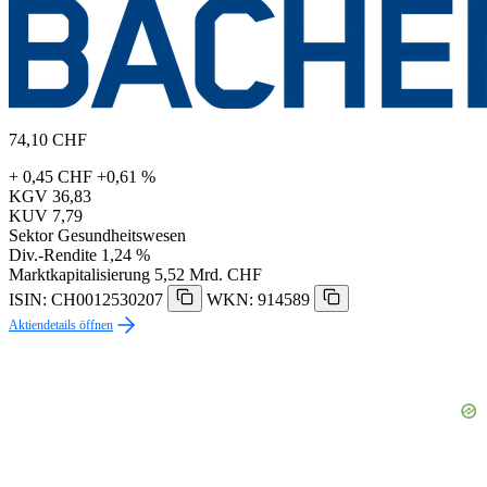
74,10
CHF
+ 0,45 CHF
+0,61 %
KGV
36,83
KUV
7,79
Sektor
Gesundheitswesen
Div.-Rendite
1,24 %
Marktkapitalisierung
5,52 Mrd. CHF
ISIN: CH0012530207
WKN: 914589
Aktiendetails öffnen