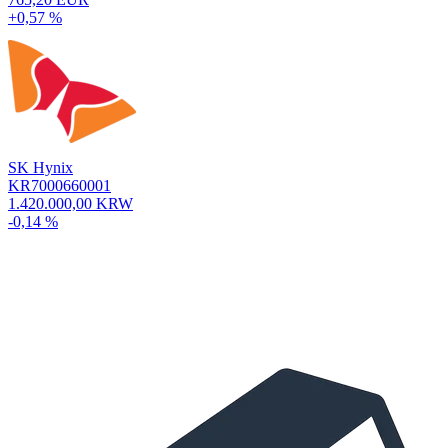
+0,57 %
SK Hynix
KR7000660001
1.420.000,00 KRW
-0,14 %