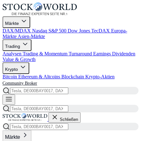
Märkte
DAX/MDAX
Nasdaq
S&P 500
Dow Jones
TecDAX
Europa-
Märkte
Asien-Märkte
Trading
Analysen
Trading & Momentum
Turnaround
Earnings
Dividenden
Value & Growth
Krypto
Bitcoin
Ethereum & Altcoins
Blockchain
Krypto-Aktien
Community
Broker
Schließen
Märkte