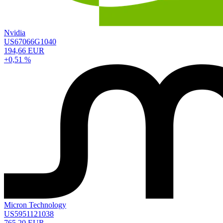
Nvidia
US67066G1040
194,66 EUR
+0,51 %
Micron Technology
US5951121038
765,20 EUR