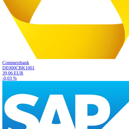
Commerzbank
DE000CBK1001
39,06 EUR
-0,03 %