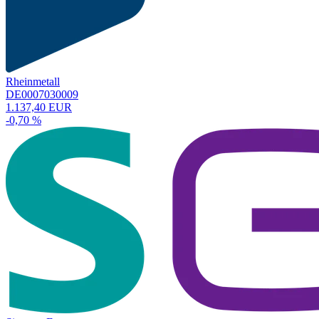
Rheinmetall
DE0007030009
1.137,40 EUR
-0,70 %