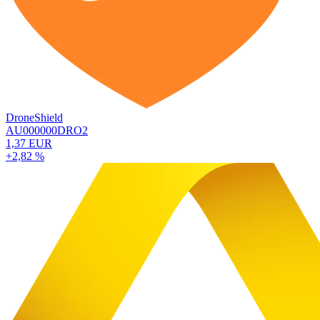
DroneShield
AU000000DRO2
1,37 EUR
+2,82 %