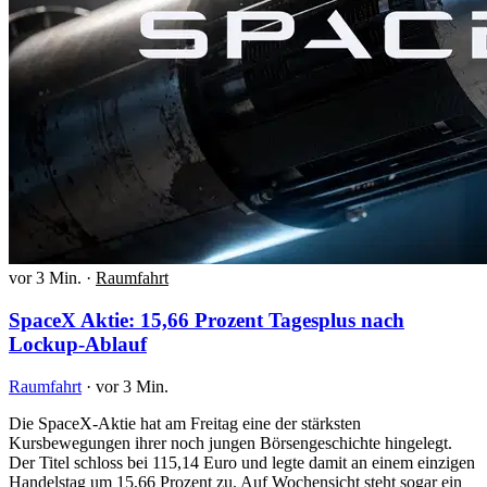
vor 3 Min.
·
Raumfahrt
SpaceX Aktie: 15,66 Prozent Tagesplus nach
Lockup-Ablauf
Raumfahrt
·
vor 3 Min.
Die SpaceX-Aktie hat am Freitag eine der stärksten
Kursbewegungen ihrer noch jungen Börsengeschichte hingelegt.
Der Titel schloss bei 115,14 Euro und legte damit an einem einzigen
Handelstag um 15,66 Prozent zu. Auf Wochensicht steht sogar ein