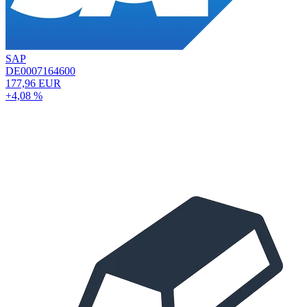
SAP
DE0007164600
177,96 EUR
+4,08 %