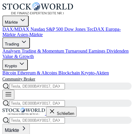
Märkte
DAX/MDAX
Nasdaq
S&P 500
Dow Jones
TecDAX
Europa-
Märkte
Asien-Märkte
Trading
Analysen
Trading & Momentum
Turnaround
Earnings
Dividenden
Value & Growth
Krypto
Bitcoin
Ethereum & Altcoins
Blockchain
Krypto-Aktien
Community
Broker
Schließen
Märkte