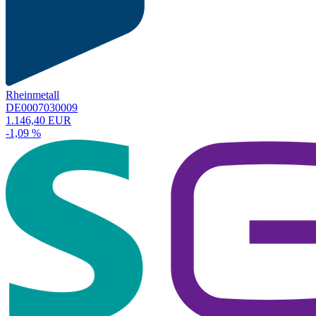
Rheinmetall
DE0007030009
1.146,40 EUR
-1,09 %