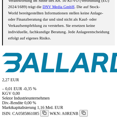
Verantwortung im Sinne des Art. 50 KI-VO (Verordnung (EU)
2024/1689) trägt die
DNV Media GmbH
. Die auf Stock-
World bereitgestellten Informationen stellen keine Anlage-
oder Finanzberatung dar und sind nicht als Kauf- oder
Verkaufsempfehlung zu verstehen. Sie ersetzen keine
individuelle, fachkundige Beratung. Jede Anlageentscheidung
erfolgt auf eigenes Risiko.
2,27
EUR
– 0,01 EUR
-0,35 %
KGV
0,00
Sektor
Industrieunternehmen
Div.-Rendite
0,00 %
Marktkapitalisierung
1,16 Mrd. EUR
ISIN: CA0585861085
WKN: A0RENB