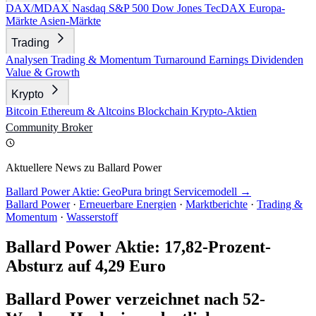
DAX/MDAX
Nasdaq
S&P 500
Dow Jones
TecDAX
Europa-
Märkte
Asien-Märkte
Trading
Analysen
Trading & Momentum
Turnaround
Earnings
Dividenden
Value & Growth
Krypto
Bitcoin
Ethereum & Altcoins
Blockchain
Krypto-Aktien
Community
Broker
Aktuellere News zu Ballard Power
Ballard Power Aktie: GeoPura bringt Servicemodell →
Ballard Power
·
Erneuerbare Energien
·
Marktberichte
·
Trading &
Momentum
·
Wasserstoff
Ballard Power Aktie: 17,82-Prozent-
Absturz auf 4,29 Euro
Ballard Power verzeichnet nach 52-