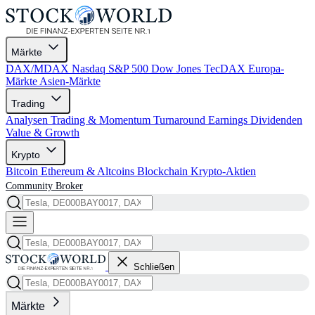
Märkte
DAX/MDAX
Nasdaq
S&P 500
Dow Jones
TecDAX
Europa-
Märkte
Asien-Märkte
Trading
Analysen
Trading & Momentum
Turnaround
Earnings
Dividenden
Value & Growth
Krypto
Bitcoin
Ethereum & Altcoins
Blockchain
Krypto-Aktien
Community
Broker
Schließen
Märkte