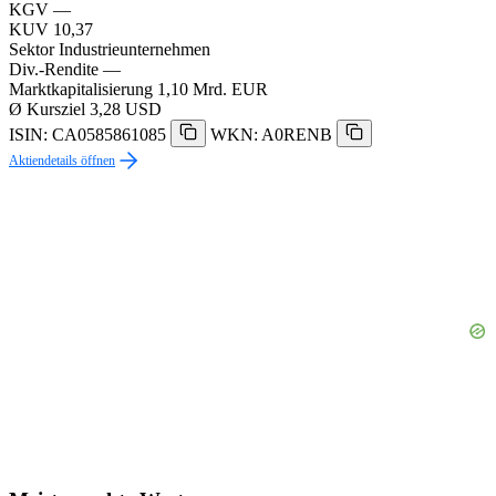
KGV
—
KUV
10,37
Sektor
Industrieunternehmen
Div.-Rendite
—
Marktkapitalisierung
1,10 Mrd. EUR
Ø Kursziel
3,28 USD
ISIN: CA0585861085
WKN: A0RENB
Aktiendetails öffnen