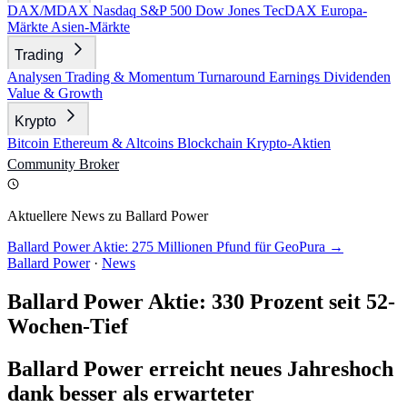
DAX/MDAX
Nasdaq
S&P 500
Dow Jones
TecDAX
Europa-
Märkte
Asien-Märkte
Trading
Analysen
Trading & Momentum
Turnaround
Earnings
Dividenden
Value & Growth
Krypto
Bitcoin
Ethereum & Altcoins
Blockchain
Krypto-Aktien
Community
Broker
Aktuellere News zu Ballard Power
Ballard Power Aktie: 275 Millionen Pfund für GeoPura →
Ballard Power
·
News
Ballard Power Aktie: 330 Prozent seit 52-
Wochen-Tief
Ballard Power erreicht neues Jahreshoch
dank besser als erwarteter