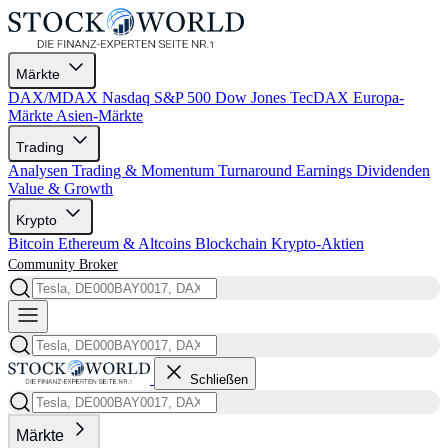
Märkte
DAX/MDAX
Nasdaq
S&P 500
Dow Jones
TecDAX
Europa-
Märkte
Asien-Märkte
Trading
Analysen
Trading & Momentum
Turnaround
Earnings
Dividenden
Value & Growth
Krypto
Bitcoin
Ethereum & Altcoins
Blockchain
Krypto-Aktien
Community
Broker
Schließen
Märkte