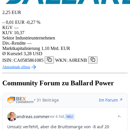
2,25
EUR
– 0,01 EUR
-0,27 %
KGV
—
KUV
10,37
Sektor
Industrieunternehmen
Div.-Rendite
—
Marktkapitalisierung
1,10 Mrd. EUR
Ø Kursziel
3,28 USD
ISIN: CA0585861085
WKN: A0RENB
Aktiendetails öffnen
Community Forum zu Ballard Power