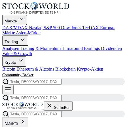
Märkte
DAX/MDAX
Nasdaq
S&P 500
Dow Jones
TecDAX
Europa-
Märkte
Asien-Märkte
Trading
Analysen
Trading & Momentum
Turnaround
Earnings
Dividenden
Value & Growth
Krypto
Bitcoin
Ethereum & Altcoins
Blockchain
Krypto-Aktien
Community
Broker
Schließen
Märkte