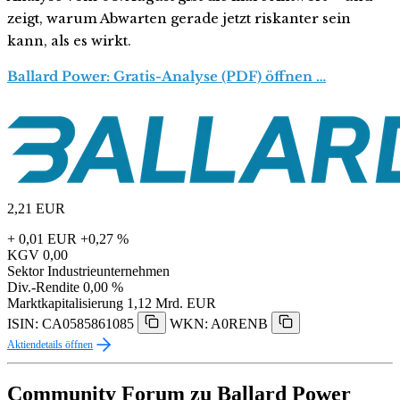
zeigt, warum Abwarten gerade jetzt riskanter sein
kann, als es wirkt.
Ballard Power: Gratis-Analyse (PDF) öffnen …
2,21
EUR
+ 0,01 EUR
+0,27 %
KGV
0,00
Sektor
Industrieunternehmen
Div.-Rendite
0,00 %
Marktkapitalisierung
1,12 Mrd. EUR
ISIN: CA0585861085
WKN: A0RENB
Aktiendetails öffnen
Community Forum zu Ballard Power