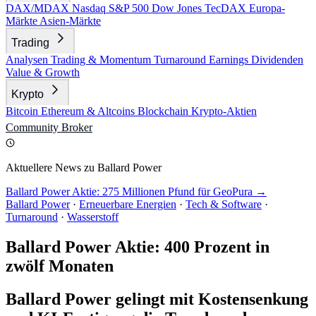
DAX/MDAX
Nasdaq
S&P 500
Dow Jones
TecDAX
Europa-
Märkte
Asien-Märkte
Trading
Analysen
Trading & Momentum
Turnaround
Earnings
Dividenden
Value & Growth
Krypto
Bitcoin
Ethereum & Altcoins
Blockchain
Krypto-Aktien
Community
Broker
Aktuellere News zu Ballard Power
Ballard Power Aktie: 275 Millionen Pfund für GeoPura →
Ballard Power
·
Erneuerbare Energien
·
Tech & Software
·
Turnaround
·
Wasserstoff
Ballard Power Aktie: 400 Prozent in
zwölf Monaten
Ballard Power gelingt mit Kostensenkung