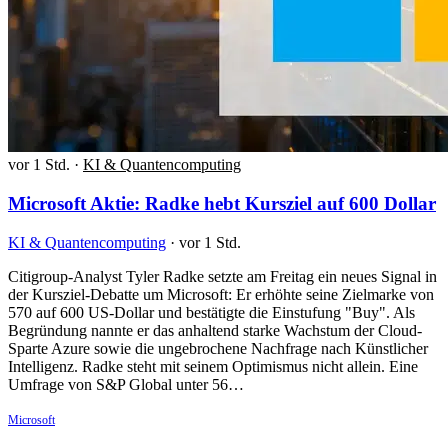
vor 1 Std.
·
KI & Quantencomputing
Microsoft Aktie: Radke hebt Kursziel auf 600 Dollar
KI & Quantencomputing
·
vor 1 Std.
Citigroup-Analyst Tyler Radke setzte am Freitag ein neues Signal in
der Kursziel-Debatte um Microsoft: Er erhöhte seine Zielmarke von
570 auf 600 US-Dollar und bestätigte die Einstufung "Buy". Als
Begründung nannte er das anhaltend starke Wachstum der Cloud-
Sparte Azure sowie die ungebrochene Nachfrage nach Künstlicher
Intelligenz. Radke steht mit seinem Optimismus nicht allein. Eine
Umfrage von S&P Global unter 56…
Microsoft