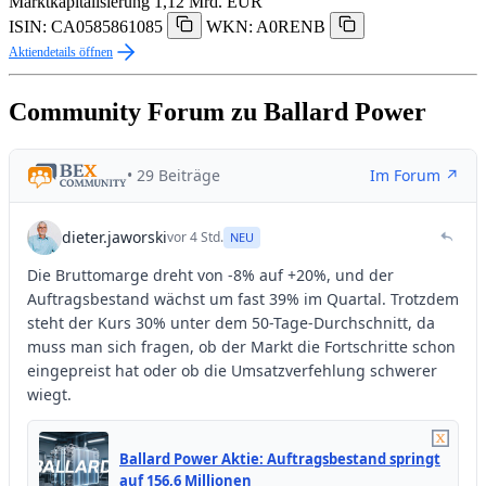
Marktkapitalisierung
1,12 Mrd. EUR
ISIN: CA0585861085
WKN: A0RENB
Aktiendetails öffnen
Community Forum zu Ballard Power