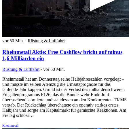
vor 50 Min.
·
Rüstung & Luftfahrt
Rheinmetall Aktie: Free Cashflow bricht auf minus
1,6 Milliarden ein
Rüstung & Luftfahrt
·
vor 50 Min.
Rheinmetall hat am Donnerstag seine Halbjahreszahlen vorgelegt –
und musste im selben Atemzug die Umsatzprognose für das
laufende Jahr kappen. Grund ist der Verlust des milliardenschweren
Fregattenprogramms F126, das die Bundeswehr Ende Juni
überraschend stornierte und stattdessen an den Konkurrenten TKMS
vergab. Der Rückschlag überschattete ein operativ starkes erstes
Halbjahr und sorgte am Kapitalmarkt für gemischte Reaktionen. Am
Freitag schloss…
Rheinmetall