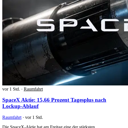
vor 1 Std.
·
Raumfahrt
SpaceX Aktie: 15,66 Prozent Tagesplus nach
Lockup-Ablauf
Raumfahrt
·
vor 1 Std.
Die SpaceX-Aktie hat am Freitag eine der stärksten