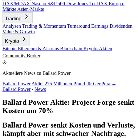
DAX/MDAX
Nasdaq
S&P 500
Dow Jones
TecDAX
Europa-
Märkte
Asien-Märkte
Trading
Analysen
Trading & Momentum
Turnaround
Earnings
Dividenden
Value & Growth
Krypto
Bitcoin
Ethereum & Altcoins
Blockchain
Krypto-Aktien
Community
Broker
Aktuellere News zu Ballard Power
Ballard Power Aktie: 275 Millionen Pfund für GeoPura →
Ballard Power
·
News
Ballard Power Aktie: Project Forge senkt
Kosten um 70%
Ballard Power senkt Kosten und Verluste,
kämpft aber mit schwacher Nachfrage.