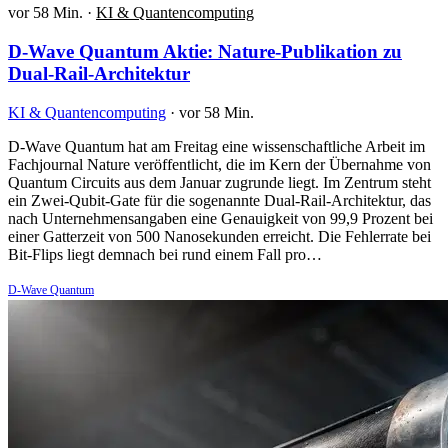
vor 58 Min.
·
KI & Quantencomputing
D-Wave Quantum Aktie: Nature-Publikation zu
Dual-Rail-Architektur
KI & Quantencomputing
·
vor 58 Min.
D-Wave Quantum hat am Freitag eine wissenschaftliche Arbeit im
Fachjournal Nature veröffentlicht, die im Kern der Übernahme von
Quantum Circuits aus dem Januar zugrunde liegt. Im Zentrum steht
ein Zwei-Qubit-Gate für die sogenannte Dual-Rail-Architektur, das
nach Unternehmensangaben eine Genauigkeit von 99,9 Prozent bei
einer Gatterzeit von 500 Nanosekunden erreicht. Die Fehlerrate bei
Bit-Flips liegt demnach bei rund einem Fall pro…
D-Wave Quantum