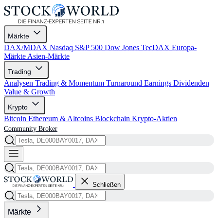
Märkte
DAX/MDAX
Nasdaq
S&P 500
Dow Jones
TecDAX
Europa-
Märkte
Asien-Märkte
Trading
Analysen
Trading & Momentum
Turnaround
Earnings
Dividenden
Value & Growth
Krypto
Bitcoin
Ethereum & Altcoins
Blockchain
Krypto-Aktien
Community
Broker
Schließen
Märkte