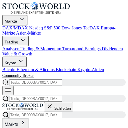
Märkte
DAX/MDAX
Nasdaq
S&P 500
Dow Jones
TecDAX
Europa-
Märkte
Asien-Märkte
Trading
Analysen
Trading & Momentum
Turnaround
Earnings
Dividenden
Value & Growth
Krypto
Bitcoin
Ethereum & Altcoins
Blockchain
Krypto-Aktien
Community
Broker
Schließen
Märkte