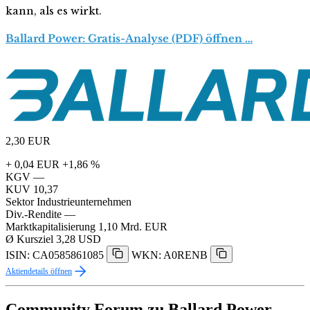
kann, als es wirkt.
Ballard Power: Gratis-Analyse (PDF) öffnen …
2,30
EUR
+ 0,04 EUR
+1,86 %
KGV
—
KUV
10,37
Sektor
Industrieunternehmen
Div.-Rendite
—
Marktkapitalisierung
1,10 Mrd. EUR
Ø Kursziel
3,28 USD
ISIN: CA0585861085
WKN: A0RENB
Aktiendetails öffnen
Community Forum zu Ballard Power