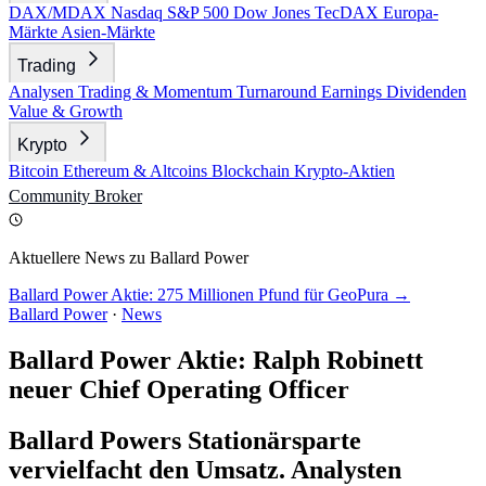
DAX/MDAX
Nasdaq
S&P 500
Dow Jones
TecDAX
Europa-
Märkte
Asien-Märkte
Trading
Analysen
Trading & Momentum
Turnaround
Earnings
Dividenden
Value & Growth
Krypto
Bitcoin
Ethereum & Altcoins
Blockchain
Krypto-Aktien
Community
Broker
Aktuellere News zu Ballard Power
Ballard Power Aktie: 275 Millionen Pfund für GeoPura →
Ballard Power
·
News
Ballard Power Aktie: Ralph Robinett
neuer Chief Operating Officer
Ballard Powers Stationärsparte
vervielfacht den Umsatz. Analysten