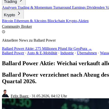
Trading
Analysen
Trading & Momentum
Turnaround
Earnings
Dividenden
V
Krypto
Bitcoin
Ethereum & Altcoins
Blockchain
Krypto-Aktien
Community
Broker
Aktuellere News zu Ballard Power
Ballard Power Aktie: 275 Millionen Pfund für GeoPura →
Ballard Power
·
Auto & E-Mobilität
·
Industrie
·
Übernahmen
·
Wasse
Ballard Power Aktie: Weichai verkauft all
Ballard Power verzeichnet nach Abzug des
Quartal 2026.
Felix Baarz
·
31.05.2026, 04:12 Uhr