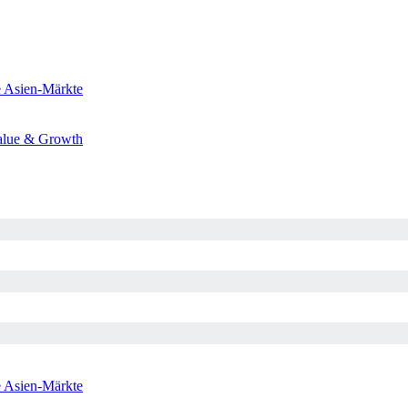
e
Asien-Märkte
alue & Growth
e
Asien-Märkte