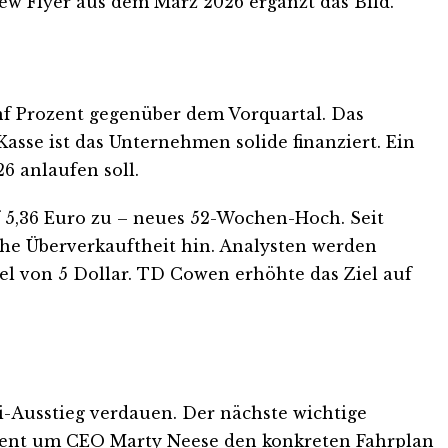
ew Flyer aus dem März 2026 ergänzt das Bild.
ünf Prozent gegenüber dem Vorquartal. Das
asse ist das Unternehmen solide finanziert. Ein
26 anlaufen soll.
f 5,36 Euro zu – neues 52-Wochen-Hoch. Seit
sche Überverkauftheit hin. Analysten werden
el von 5 Dollar. TD Cowen erhöhte das Ziel auf
Ausstieg verdauen. Der nächste wichtige
ement um CEO Marty Neese den konkreten Fahrplan