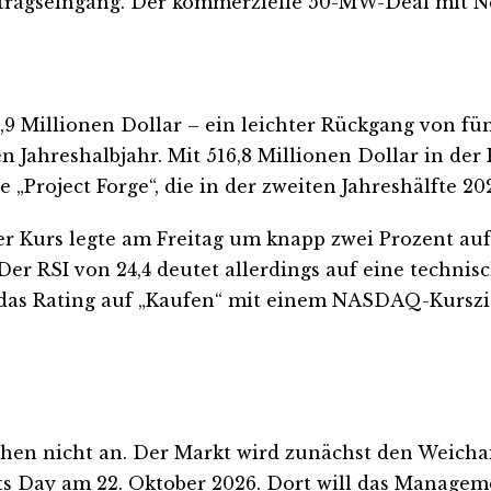
ftragseingang. Der kommerzielle 50-MW-Deal mit N
,9 Millionen Dollar – ein leichter Rückgang von f
ahreshalbjahr. Mit 516,8 Millionen Dollar in der K
e „Project Forge“, die in der zweiten Jahreshälfte 20
Der Kurs legte am Freitag um knapp zwei Prozent au
 Der RSI von 24,4 deutet allerdings auf eine techni
ob das Rating auf „Kaufen“ mit einem NASDAQ-Kurszi
n nicht an. Der Markt wird zunächst den Weichai-
kets Day am 22. Oktober 2026. Dort will das Manag