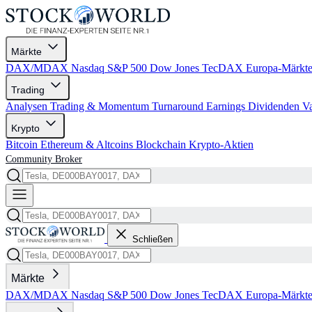
Märkte
DAX/MDAX
Nasdaq
S&P 500
Dow Jones
TecDAX
Europa-Märkt
Trading
Analysen
Trading & Momentum
Turnaround
Earnings
Dividenden
V
Krypto
Bitcoin
Ethereum & Altcoins
Blockchain
Krypto-Aktien
Community
Broker
Schließen
Märkte
DAX/MDAX
Nasdaq
S&P 500
Dow Jones
TecDAX
Europa-Märkt