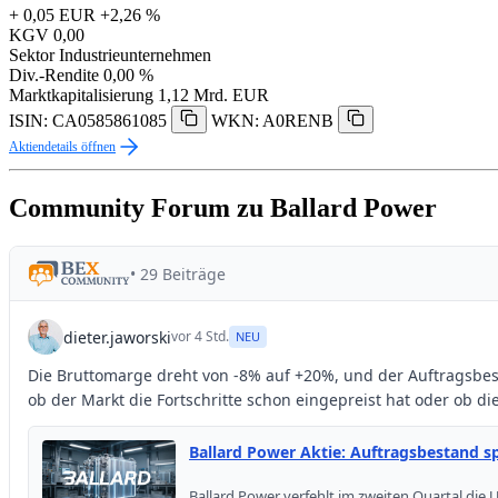
+ 0,05 EUR
+2,26 %
KGV
0,00
Sektor
Industrieunternehmen
Div.-Rendite
0,00 %
Marktkapitalisierung
1,12 Mrd. EUR
ISIN: CA0585861085
WKN: A0RENB
Aktiendetails öffnen
Community Forum zu Ballard Power